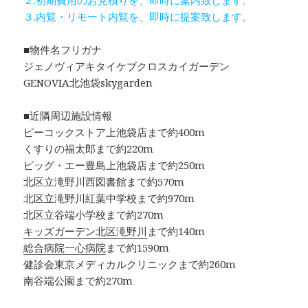
２.初期費用のお見積りを、即時に案内致します。
３.内覧・リモート内覧を、即時に提案致します。
■物件名フリガナ
ジェノヴィアキタイケブクロスカイガーデン
GENOVIA北池袋skygarden
■近隣周辺施設情報
ピーコックストア上池袋店まで約400m
くすりの福太郎まで約220m
ビッグ・エー豊島上池袋店まで約250m
北区立滝野川西図書館まで約570m
北区立滝野川紅葉中学校まで約970m
北区立谷端小学校まで約270m
キッズガーデン北区滝野川
まで約140m
総合病院一心病院
まで約1590m
健診会東京メディカルクリニックまで約260m
南谷端公園まで約270m