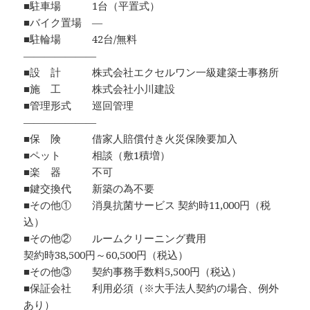
■駐車場 1台（平置式）
■バイク置場 ―
■駐輪場 42台/無料
―――――――
■設 計 株式会社エクセルワン一級建築士事務所
■施 工 株式会社小川建設
■管理形式 巡回管理
―――――――
■保 険 借家人賠償付き火災保険要加入
■ペット 相談（敷1積増）
■楽 器 不可
■鍵交換代 新築の為不要
■その他① 消臭抗菌サービス 契約時11,000円（税
込）
■その他② ルームクリーニング費用
契約時38,500円～60,500円（税込）
■その他③ 契約事務手数料5,500円（税込）
■保証会社 利用必須（※大手法人契約の場合、例外
あり）