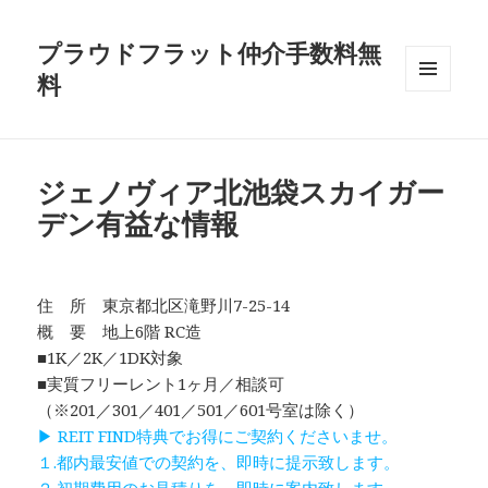
プラウドフラット仲介手数料無
料
メニュ
ーとウ
ィジェ
ット
ジェノヴィア北池袋スカイガー
デン有益な情報
住 所 東京都北区滝野川7-25-14
概 要 地上6階 RC造
■1K／2K／1DK対象
■実質フリーレント1ヶ月／相談可
（※201／301／401／501／601号室は除く）
▶ REIT FIND特典でお得にご契約くださいませ。
１.都内最安値での契約を、即時に提示致します。