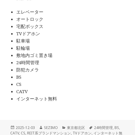
エレベーター
オートロック
宅配ボックス
TVドアホン
駐車場
駐輪場
敷地内ゴミ置き場
24時間管理
防犯カメラ
BS
CS
CATV
インターネット無料
投
作
カ
タ
2025-12-03
SEZIMO
東京都北区
24時間管理
,
BS
,
稿
成
テ
グ
CATV
,
CS
,
REIT系ブランドマンション
,
TVドアホン
,
インターネット無