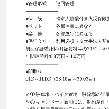
■管理形式 巡回管理
―――――――
■保 険 借家人賠償付き火災保険
■ペット 各部屋毎に異なる
■楽 器 各部屋毎に異なる
■保証会社 利用必須（※大手法人契
初回保証委託料/月額賃料等の30％～50
年間継続料/0.8万円～1.0万円
―――――――
■間取り
□1K～1LDK（25.18㎡～39.03㎡）
※① 駐車場・バイク置場・駐輪場の詳
※② キャンペーン適用には、制約条件