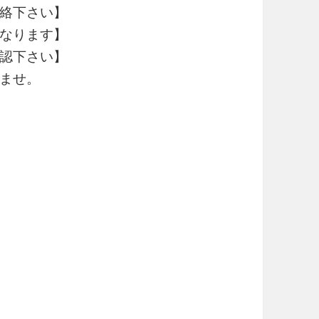
絡下さい】
なります】
認下さい】
ませ。