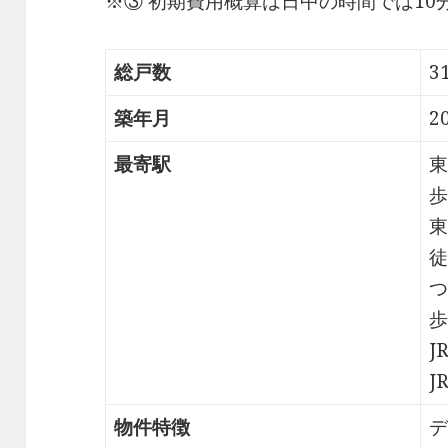
※③ 初期費用概算は日中の時間では1
総戸数
3
築年月
2
最寄駅
東
歩
東
徒
つ
歩
J
J
物件特徴
デ