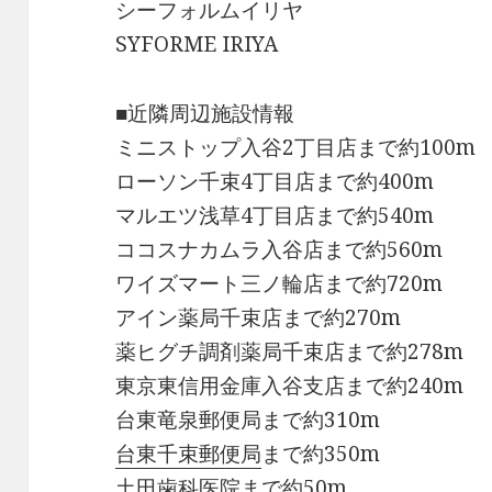
シーフォルムイリヤ
SYFORME IRIYA
■近隣周辺施設情報
ミニストップ入谷2丁目店まで約100m
ローソン千束4丁目店まで約400m
マルエツ浅草4丁目店まで約540m
ココスナカムラ入谷店まで約560m
ワイズマート三ノ輪店まで約720m
アイン薬局千束店まで約270m
薬ヒグチ調剤薬局千束店まで約278m
東京東信用金庫入谷支店まで約240m
台東竜泉郵便局まで約310m
台東千束郵便局
まで約350m
土田歯科医院まで約50m