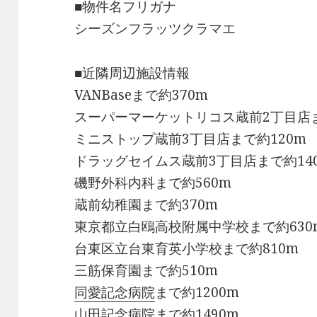
■物件名フリガナ
シーズンフラッツクラマエ
■近隣周辺施設情報
VANBaseまで約370m
スーパーマーケットリコス蔵前2丁目店ま
ミニストップ蔵前3丁目店まで約120m
ドラッグセイムス蔵前3丁目店まで約14
磯野外科内科まで約560m
蔵前幼稚園まで約370m
東京都立白鴎高校附属中学校まで約630
台東区立台東育英小学校まで約810m
三筋保育園まで約510m
同愛記念病院
まで約1200m
山田記念病院まで約1490m