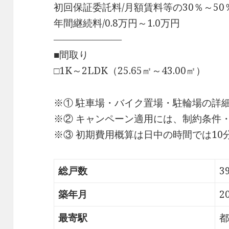
初回保証委託料/月額賃料等の30％～50
年間継続料/0.8万円～1.0万円
―――――――
■間取り
□1K～2LDK（25.65㎡～43.00㎡）
※① 駐車場・バイク置場・駐輪場の詳
※② キャンペーン適用には、制約条件
※③ 初期費用概算は日中の時間では1
総戸数
3
築年月
2
最寄駅
都