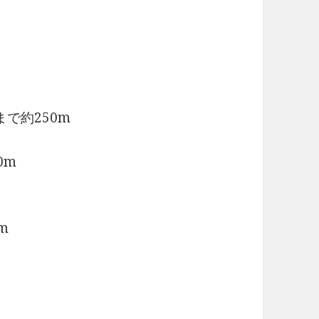
で約250m
0m
m