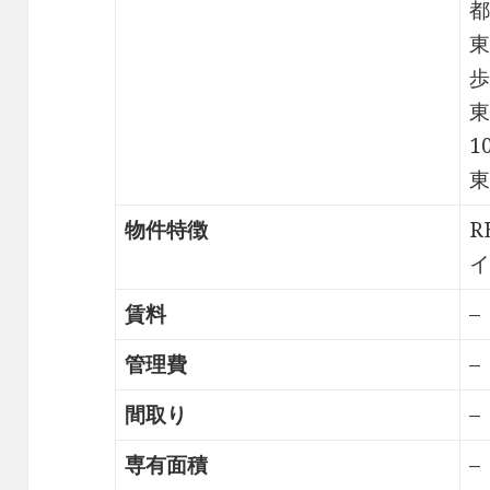
都
東
歩
東
1
東
物件特徴
R
イ
賃料
–
管理費
–
間取り
–
専有面積
–