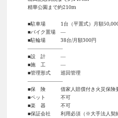
精華公園まで約210m
■駐車場 1台（平置式）月額50,00
■バイク置場 ―
■駐輪場 38台/月額300円
―――――――
■設 計 ―
■施 工 ―
■管理形式 巡回管理
―――――――
■保 険 借家人賠償付き火災保険
■ペット 不可
■楽 器 不可
■保証会社 利用必須（※大手法人契