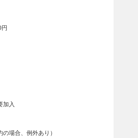
0円
要加入
約の場合、例外あり）