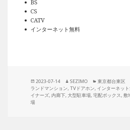
BS
CS
CATV
インターネット無料
投
作
カ
2023-07-14
SEZIMO
東京都台東区
稿
成
テ
ランドマンション
,
TVドアホン
,
インターネット
日:
者
ゴ
イナーズ
,
内廊下
,
大型駐車場
,
宅配ボックス
,
敷
リ
場
ー