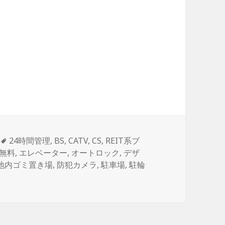
タ
24時間管理
,
BS
,
CATV
,
CS
,
REIT系ブ
グ
無料
,
エレベーター
,
オートロック
,
デザ
地内ゴミ置き場
,
防犯カメラ
,
駐車場
,
駐輪