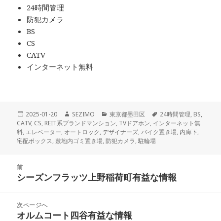
24時間管理
防犯カメラ
BS
CS
CATV
インターネット無料
投
作
カ
タ
2025-01-20
SEZIMO
東京都墨田区
24時間管理
,
BS
,
稿
成
テ
グ
CATV
,
CS
,
REIT系ブランドマンション
,
TVドアホン
,
インターネット無
日:
者
ゴ
料
,
エレベーター
,
オートロック
,
デザイナーズ
,
バイク置き場
,
内廊下
,
リ
宅配ボックス
,
敷地内ゴミ置き場
,
防犯カメラ
,
駐輪場
ー
投
前
稿
シーズンフラッツ上野稲荷町有益な情報
前
ナ
の
ビ
投
次ページへ
ゲ
稿:
オルムコート四谷有益な情報
次
ー