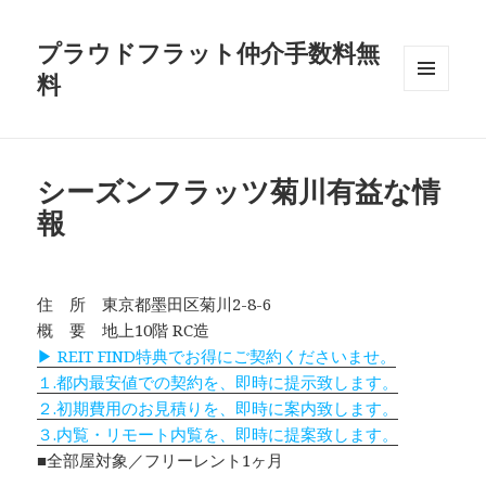
プラウドフラット仲介手数料無
料
メニュ
ーとウ
ィジェ
ット
シーズンフラッツ菊川有益な情
報
住 所 東京都墨田区菊川2-8-6
概 要 地上10階 RC造
▶ REIT FIND特典でお得にご契約くださいませ。
１.都内最安値での契約を、即時に提示致します。
２.初期費用のお見積りを、即時に案内致します。
３.内覧・リモート内覧を、即時に提案致します。
■全部屋対象／フリーレント1ヶ月