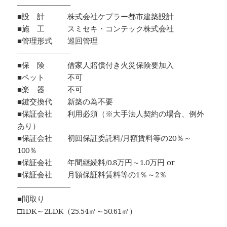
―――――――
■設 計 株式会社ケプラー都市建築設計
■施 工 スミセキ・コンテック株式会社
■管理形式 巡回管理
―――――――
■保 険 借家人賠償付き火災保険要加入
■ペット 不可
■楽 器 不可
■鍵交換代 新築の為不要
■保証会社 利用必須（※大手法人契約の場合、例外
あり）
■保証会社 初回保証委託料/月額賃料等の20％～
100％
■保証会社 年間継続料/0.8万円～1.0万円 or
■保証会社 月額保証料賃料等の1％～2％
―――――――
■間取り
□1DK～2LDK（25.54㎡～50.61㎡）