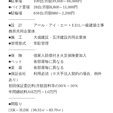
■駐車場 109台/月額39,600～66,000円
■バイク置場 28台/月額8,800～11,000円
■駐輪場 656台/月額880～2,200円
―――――――
■設 計 アール・アイ・エー + E.D.L.一級建築士事
務所共同企業体
■施 工 大成建設・五洋建設共同企業体
■管理形式 常駐管理
―――――――
■保 険 借家人賠償付き火災保険要加入
■ペット 各部屋毎に異なる
■楽 器 各部屋毎に異なる
■保証会社 利用必須（※大手法人契約の場合、例外
あり）
初回保証委託料/月額賃料等の30％～50％
年間継続料/0.8万円～1.0万円
―――――――
■間取り
□1K～3LDK（38.32㎡～83.79㎡）