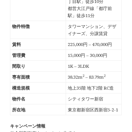
丁目駅」徒歩10分
都営大江戸線「都庁前
駅」徒歩11分
物件特徴
タワーマンション、デザ
イナーズ、分譲賃貸
賃料
225,000円 – 470,000円
管理費
15,000円 – 30,000円
間取り
1K – 3LDK
2
2
専有面積
38.32m
– 83.79m
構造規模
地上35階 地下2階 RC造
物件名
シティタワー新宿
所在地
東京都新宿区西新宿5-2-1
キャンペーン情報