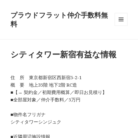
プラウドフラット仲介手数料無
料
メニュ
ーとウ
ィジェ
ット
シティタワー新宿有益な情報
住 所 東京都新宿区西新宿5-2-1
概 要 地上35階 地下2階 RC造
■【→ 契約金／初期費用概算／即日お見積り】
■全部屋対象／仲介手数料／5万円
■物件名フリガナ
シティタワーシンジュク
■近隣周辺施設情報