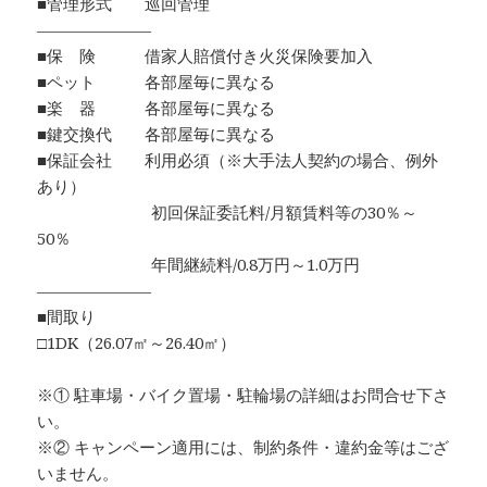
■管理形式 巡回管理
―――――――
■保 険 借家人賠償付き火災保険要加入
■ペット 各部屋毎に異なる
■楽 器 各部屋毎に異なる
■鍵交換代 各部屋毎に異なる
■保証会社 利用必須（※大手法人契約の場合、例外
あり）
初回保証委託料/月額賃料等の30％～
50％
年間継続料/0.8万円～1.0万円
―――――――
■間取り
□1DK（26.07㎡～26.40㎡）
※① 駐車場・バイク置場・駐輪場の詳細はお問合せ下さ
い。
※② キャンペーン適用には、制約条件・違約金等はござ
いません。