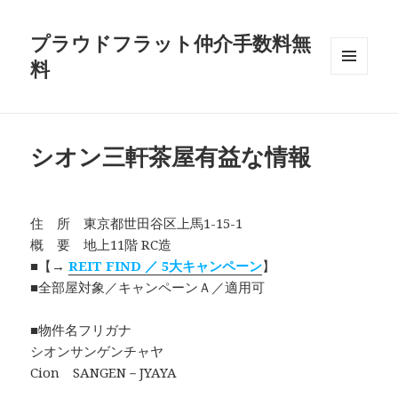
プラウドフラット仲介手数料無
料
メニュ
ーとウ
ィジェ
ット
シオン三軒茶屋有益な情報
住 所 東京都世田谷区上馬1-15-1
概 要 地上11階 RC造
■【→
REIT FIND ／ 5大キャンペーン
】
■全部屋対象／キャンペーンＡ／適用可
■物件名フリガナ
シオンサンゲンチャヤ
Cion SANGEN－JYAYA