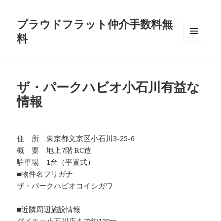
プラウドフラット仲介手数料無
料
メニュ
ーとウ
ィジェ
ット
ザ・パークハビオ小石川有益な
情報
住 所 東京都文京区小石川3-25-6
概 要 地上7階 RC造
駐車場 1台（平置式）
■物件名フリガナ
ザ・パークハビオコイシガワ
■近隣周辺施設情報