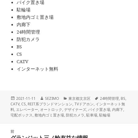
バイク置き場
駐輪場
敷地内ゴミ置き場
内廊下
24時間管理
防犯カメラ
BS
CS
CATV
インターネット無料
投
作
カ
タ
2021-11-11
SEZIMO
東京都文京区
24時間管理
,
BS
,
稿
成
テ
グ
CATV
,
CS
,
REIT系ブランドマンション
,
TVドアホン
,
インターネット無
日:
者
ゴ
料
,
エレベーター
,
オートロック
,
デザイナーズ
,
バイク置き場
,
内廊下
,
リ
宅配ボックス
,
敷地内ゴミ置き場
,
防犯カメラ
,
駐車場
,
駐輪場
ー
投
前
稿
グランジット三ノ輪有益な情報
前