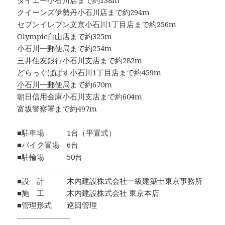
ダイエー小石川店まで約138m
クイーンズ伊勢丹小石川店まで約294m
セブンイレブン文京小石川1丁目店まで約256m
Olympic白山店まで約325m
小石川一郵便局まで約254m
三井住友銀行小石川支店まで約282m
どらっぐぱぱす小石川1丁目店まで約459m
小石川一郵便局
まで約670m
朝日信用金庫小石川支店まで約604m
富坂警察署まで約497m
■駐車場 1台（平置式）
■バイク置場 6台
■駐輪場 50台
―――――――
■設 計 木内建設株式会社一級建築士東京事務所
■施 工 木内建設株式会社 東京本店
■管理形式 巡回管理
―――――――