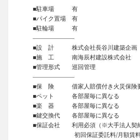
■駐車場 有
■バイク置場 有
■駐輪場 有
―――――――
■設 計 株式会社長谷川建築企画
■施 工 南海辰村建設株式会社
■管理形式 巡回管理
―――――――
■保 険 借家人賠償付き火災保険
■ペット 各部屋毎に異なる
■楽 器 各部屋毎に異なる
■鍵交換代 各部屋毎に異なる
■保証会社 利用必須（※大手法人契
初回保証委託料/月額賃料等の