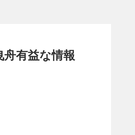
曳舟有益な情報
】