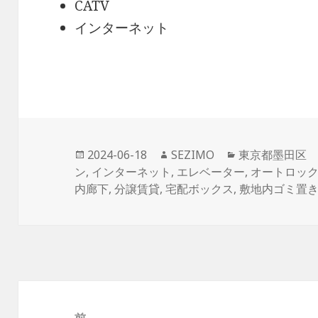
CATV
インターネット
投
作
カ
2024-06-18
SEZIMO
東京都墨田区
稿
成
テ
ン
,
インターネット
,
エレベーター
,
オートロッ
日:
者
ゴ
内廊下
,
分譲賃貸
,
宅配ボックス
,
敷地内ゴミ置
リ
ー
投
稿
前