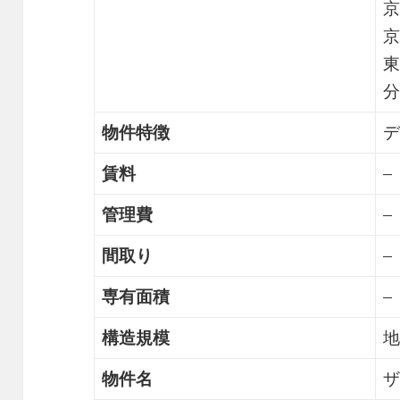
京
京
東
分
物件特徴
デ
賃料
–
管理費
–
間取り
–
専有面積
–
構造規模
地
物件名
ザ