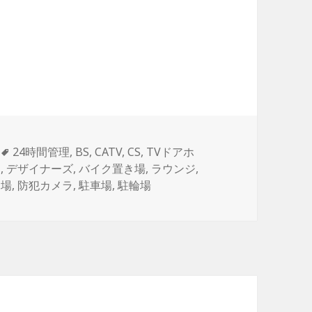
タ
24時間管理
,
BS
,
CATV
,
CS
,
TVドアホ
グ
ク
,
デザイナーズ
,
バイク置き場
,
ラウンジ
,
き場
,
防犯カメラ
,
駐車場
,
駐輪場