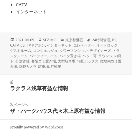
CATV
インターネット
投
作
カ
タ
2021-06-05
SEZIMO
東京都港区
24時間管理
,
BS
,
稿
成
テ
グ
CATV
,
CS
,
TVドアホン
,
インターネット
,
エレベーター
,
オートロック
,
日:
者
ゴ
ゲストルーム
,
コンシェルジュ
,
タワーマンション
,
デザイナーズ
,
トラ
リ
ンクルーム
,
パーティールーム
,
バイク置き場
,
ペット可
,
ラウンジ
,
内廊
ー
下
,
分譲賃貸
,
各階ゴミ置き場
,
大型駐車場
,
宅配ボックス
,
敷地内ゴミ置
き場
,
防犯カメラ
,
駐車場
,
駐輪場
投
前
稿
ラクラス浅草有益な情報
前
ナ
の
ビ
投
次ページへ
ゲ
稿:
ザ・パークハウス代々木上原有益な情報
次
ー
の
シ
投
ョ
Proudly powered by WordPress
稿: