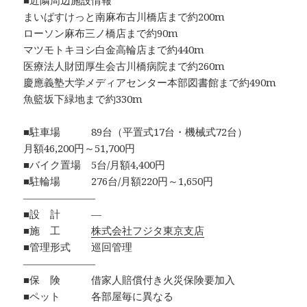
■近隣周辺施設情報
まいばすけっと南麻布古川橋店まで約200m
ローソン麻布三ノ橋店まで約90m
マツモトキヨシ白金高輪店まで約440m
医療法人財団厚生会古川橋病院まで約260m
慶應義塾大学メディアセンター本部図書館まで約490m
魚籃坂下緑地まで約330m
■駐車場 89台（平置式17台・機械式72台）
月額46,200円～51,700円
■バイク置場 5台/月額4,400円
■駐輪場 276台/月額220円～1,650円
―――――――
■設 計 ―
■施 工
株式会社フジタ東京支店
■管理形式 巡回管理
―――――――
■保 険 借家人賠償付き火災保険要加入
■ペット 各部屋毎に異なる