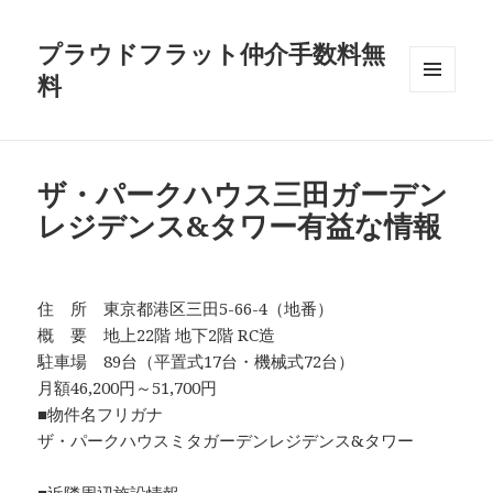
プラウドフラット仲介手数料無
料
メニュ
ーとウ
ィジェ
ット
ザ・パークハウス三田ガーデン
レジデンス&タワー有益な情報
住 所 東京都港区三田5-66-4（地番）
概 要 地上22階 地下2階 RC造
駐車場 89台（平置式17台・機械式72台）
月額46,200円～51,700円
■物件名フリガナ
ザ・パークハウスミタガーデンレジデンス&タワー