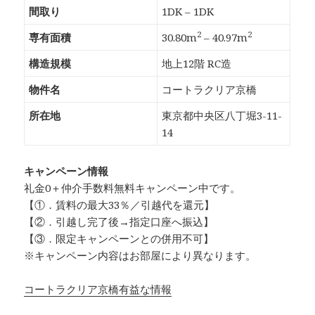
間取り
1DK – 1DK
2
2
専有面積
30.80m
– 40.97m
構造規模
地上12階 RC造
物件名
コートラクリア京橋
所在地
東京都中央区八丁堀3-11-
14
キャンペーン情報
礼金0
＋
仲介手数料無料
キャンペーン中です。
【①．賃料の最大33％／引越代を還元】
【②．引越し完了後→指定口座へ振込】
【③．限定キャンペーンとの併用不可】
※キャンペーン内容はお部屋により異なります。
コートラクリア京橋有益な情報