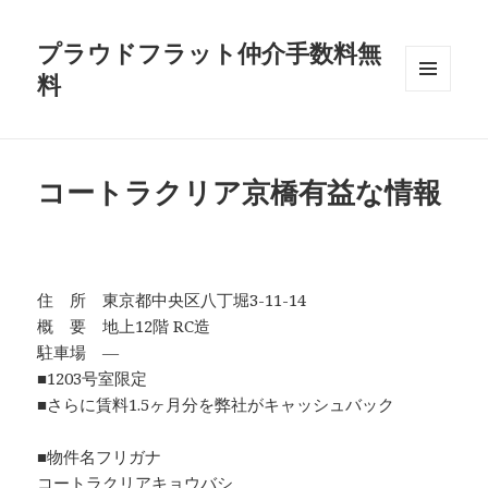
プラウドフラット仲介手数料無
料
メニュ
ーとウ
ィジェ
ット
コートラクリア京橋有益な情報
住 所 東京都中央区八丁堀3-11-14
概 要 地上12階 RC造
駐車場 ―
■1203号室限定
■さらに賃料1.5ヶ月分を弊社がキャッシュバック
■物件名フリガナ
コートラクリアキョウバシ