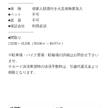
―――――――
■保 険 借家人賠償付き火災保険要加入
■ペット 不可
■楽 器 不可
■保証会社 利用必須
―――――――
■間取り
□1DK～1LDK（30.06㎡～40.97㎡）
※駐車場・バイク置場・駐輪場の詳細はお問合せ下さい
ませ。
※カード決済希望時の決済手数料は、引越代還元金より
相殺となります。