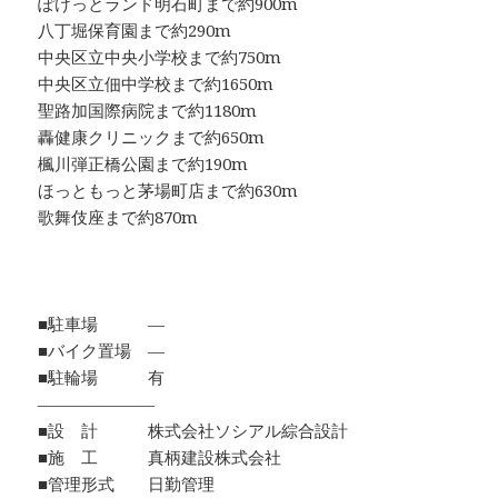
ぽけっとランド明石町まで約900m
八丁堀保育園まで約290m
中央区立中央小学校まで約750m
中央区立佃中学校まで約1650m
聖路加国際病院まで約1180m
轟健康クリニックまで約650m
楓川弾正橋公園まで約190m
ほっともっと茅場町店まで約630m
歌舞伎座まで約870m
■駐車場 ―
■バイク置場 ―
■駐輪場 有
―――――――
■設 計 株式会社ソシアル綜合設計
■施 工 真柄建設株式会社
■管理形式 日勤管理