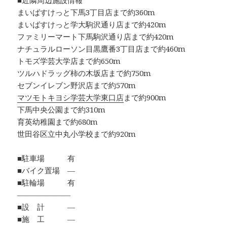
■近隣周辺施設情報
まいばすけっと下馬3丁目店まで約360m
まいばすけっと学大駒沢通り店まで約420m
ファミリーマート下馬駒沢通り店まで約420m
ナチュラルローソン目黒鷹番3丁目店まで約460m
トモズ学芸大学店まで約650m
ツルハドラッグ柿の木坂店まで約750m
セブンイレブン野沢店まで約570m
マツモトキヨシ学芸大学東口店
まで約900m
下馬中央公園まで約310m
育英幼稚園まで約680m
世田谷区立中丸小学校まで約920m
■駐車場 有
■バイク置場 ―
■駐輪場 有
―――――――
■設 計 ―
■施 工 ―