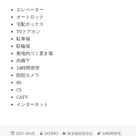
エレベーター
オートロック
宅配ボックス
TVドアホン
駐車場
駐輪場
敷地内ゴミ置き場
内廊下
24時間管理
防犯カメラ
BS
CS
CATV
インターネット
投
作
カ
タ
2021-06-05
SEZIMO
東京都世田谷区
24時間管理
,