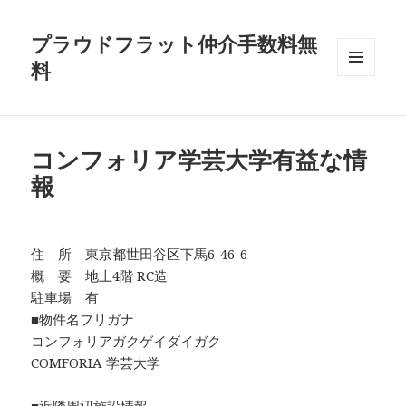
プラウドフラット仲介手数料無
料
メニュ
ーとウ
ィジェ
ット
コンフォリア学芸大学有益な情
報
住 所 東京都世田谷区下馬6-46-6
概 要 地上4階 RC造
駐車場 有
■物件名フリガナ
コンフォリアガクゲイダイガク
COMFORIA 学芸大学