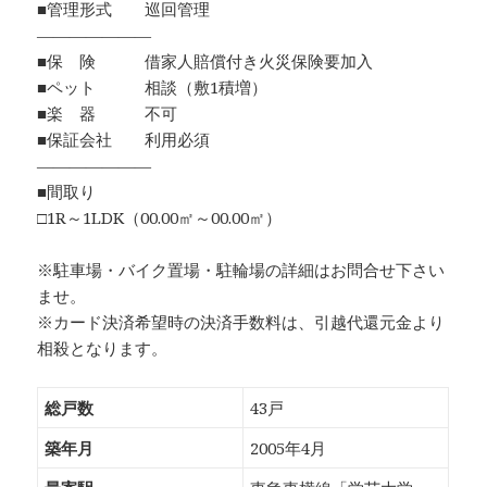
■管理形式 巡回管理
―――――――
■保 険 借家人賠償付き火災保険要加入
■ペット 相談（敷1積増）
■楽 器 不可
■保証会社 利用必須
―――――――
■間取り
□1R～1LDK（00.00㎡～00.00㎡）
※駐車場・バイク置場・駐輪場の詳細はお問合せ下さい
ませ。
※カード決済希望時の決済手数料は、引越代還元金より
相殺となります。
総戸数
43戸
築年月
2005年4月