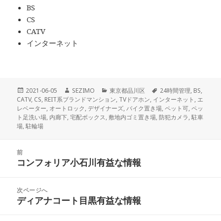
BS
CS
CATV
インターネット
投
作
カ
タ
2021-06-05
SEZIMO
東京都品川区
24時間管理
,
BS
,
稿
成
テ
グ
CATV
,
CS
,
REIT系ブランドマンション
,
TVドアホン
,
インターネット
,
エ
日:
者
ゴ
レベーター
,
オートロック
,
デザイナーズ
,
バイク置き場
,
ペット可
,
ペッ
リ
ト足洗い場
,
内廊下
,
宅配ボックス
,
敷地内ゴミ置き場
,
防犯カメラ
,
駐車
ー
場
,
駐輪場
投
前
稿
コンフォリア小石川有益な情報
前
ナ
の
ビ
投
次ページへ
ゲ
稿:
ディアナコート目黒有益な情報
次
ー
の
シ