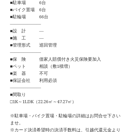
■駐車場 6台
■バイク置場 6台
■駐輪場 66台
―――――――
■設 計 ―
■施 工 ―
■管理形式 巡回管理
―――――――
■保 険 借家人賠償付き火災保険要加入
■ペット 相談（敷1積増）
■楽 器 不可
■保証会社 利用必須
―――――――
■間取り
□1K～1LDK（22.26㎡～47.27㎡）
※駐車場・バイク置場・駐輪場の詳細はお問合せ下さい
ませ。
※カード決済希望時の決済手数料は、引越代還元金より