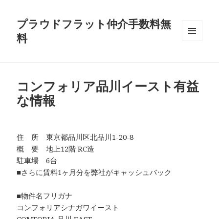
プラウドフラット仲介手数料無
料
メニュ
ーとウ
ィジェ
ット
コンフォリア品川イースト有益
な情報
住 所 東京都品川区北品川1-20-8
概 要 地上12階 RC造
駐車場 6台
■さらに賃料1ヶ月分を弊社がキャッシュバック
■物件名フリガナ
コンフォリアシナガワイースト