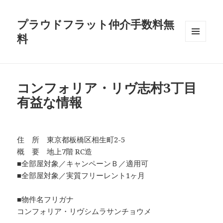
プラウドフラット仲介手数料無
料
メニュ
ーとウ
ィジェ
ット
コンフォリア・リヴ志村3丁目
有益な情報
住 所 東京都板橋区相生町2-5
概 要 地上7階 RC造
■全部屋対象／キャンペーンＢ／適用可
■全部屋対象／実質フリーレント1ヶ月
■物件名フリガナ
コンフォリア・リヴシムラサンチョウメ