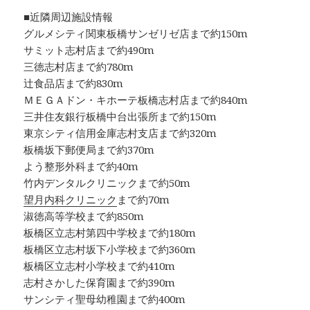
■近隣周辺施設情報
グルメシティ関東板橋サンゼリゼ店まで約150m
サミット志村店まで約490m
三徳志村店まで約780m
辻食品店まで約830m
ＭＥＧＡドン・キホーテ板橋志村店まで約840m
三井住友銀行板橋中台出張所まで約150m
東京シティ信用金庫志村支店まで約320m
板橋坂下郵便局まで約370m
よう整形外科まで約40m
竹内デンタルクリニックまで約50m
望月内科クリニック
まで約70m
淑徳高等学校まで約850m
板橋区立志村第四中学校まで約180m
板橋区立志村坂下小学校まで約360m
板橋区立志村小学校まで約410m
志村さかした保育園まで約390m
サンシティ聖母幼稚園まで約400m