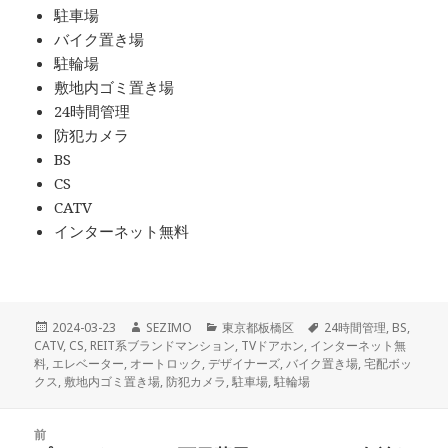
駐車場
バイク置き場
駐輪場
敷地内ゴミ置き場
24時間管理
防犯カメラ
BS
CS
CATV
インターネット無料
投
作
カ
タ
2024-03-23
SEZIMO
東京都板橋区
24時間管理
,
BS
,
稿
成
テ
グ
CATV
,
CS
,
REIT系ブランドマンション
,
TVドアホン
,
インターネット無
日:
者
ゴ
料
,
エレベーター
,
オートロック
,
デザイナーズ
,
バイク置き場
,
宅配ボッ
リ
クス
,
敷地内ゴミ置き場
,
防犯カメラ
,
駐車場
,
駐輪場
ー
投
前
稿