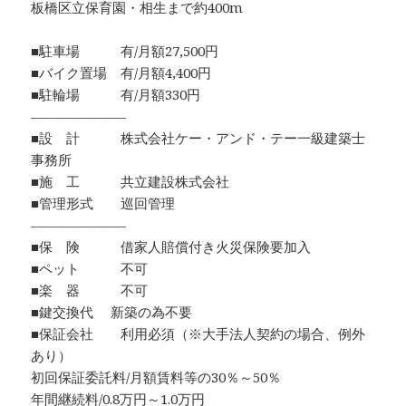
板橋区立保育園・相生まで約400m
■駐車場 有/月額27,500円
■バイク置場 有/月額4,400円
■駐輪場 有/月額330円
―――――――
■設 計 株式会社ケー・アンド・テー一級建築士
事務所
■施 工 共立建設株式会社
■管理形式 巡回管理
―――――――
■保 険 借家人賠償付き火災保険要加入
■ペット 不可
■楽 器 不可
■鍵交換代 新築の為不要
■保証会社 利用必須（※大手法人契約の場合、例外
あり）
初回保証委託料/月額賃料等の30％～50％
年間継続料/0.8万円～1.0万円