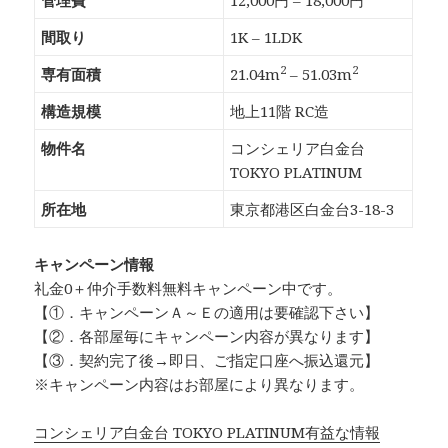
管理費
12,000円 – 18,000円
間取り
1K – 1LDK
2
2
専有面積
21.04m
– 51.03m
構造規模
地上11階 RC造
物件名
コンシェリア白金台
TOKYO PLATINUM
所在地
東京都港区白金台3-18-3
キャンペーン情報
礼金0
＋
仲介手数料無料
キャンペーン中です。
【①．キャンペーンＡ～Ｅの適用は要確認下さい】
【②．各部屋毎にキャンペーン内容が異なります】
【③．契約完了後→即日、ご指定口座へ振込還元】
※キャンペーン内容はお部屋により異なります。
コンシェリア白金台 TOKYO PLATINUM有益な情報