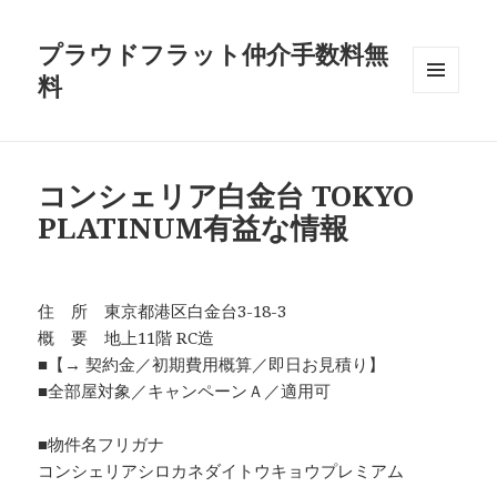
プラウドフラット仲介手数料無
料
メニュ
ーとウ
ィジェ
ット
コンシェリア白金台 TOKYO
PLATINUM有益な情報
住 所 東京都港区白金台3-18-3
概 要 地上11階 RC造
■【→ 契約金／初期費用概算／即日お見積り】
■全部屋対象／キャンペーンＡ／適用可
■物件名フリガナ
コンシェリアシロカネダイトウキョウプレミアム