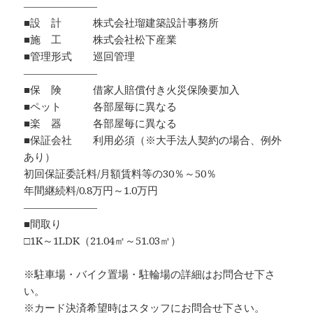
―――――――
■設 計 株式会社瑠建築設計事務所
■施 工 株式会社松下産業
■管理形式 巡回管理
―――――――
■保 険 借家人賠償付き火災保険要加入
■ペット 各部屋毎に異なる
■楽 器 各部屋毎に異なる
■保証会社 利用必須（※大手法人契約の場合、例外
あり）
初回保証委託料/月額賃料等の30％～50％
年間継続料/0.8万円～1.0万円
―――――――
■間取り
□1K～1LDK（21.04㎡～51.03㎡）
※駐車場・バイク置場・駐輪場の詳細はお問合せ下さ
い。
※カード決済希望時はスタッフにお問合せ下さい。