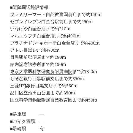
■近隣周辺施設情報
ファミリーマート自然教育園前店まで約140m
セブンイレブン白金台駅前店まで約490m
いなげや白金台店まで約210m
マルエツプチ白金台店まで約490m
プラチナドン･キホーテ白金台店まで約400m
アトレ目黒1まで約730m
目黒駅前郵便局まで約180m
舘内記念診療所まで約190m
東京大学医科学研究所附属病院
まで約750m
りそな銀行目黒駅前支店まで約350m
三菱UFJ銀行目黒支店まで約550m
品川区立池田山公園まで約350m
国立科学博物館附属自然教育園まで約450m
■駐車場 ―
■バイク置場 ―
■駐輪場 有