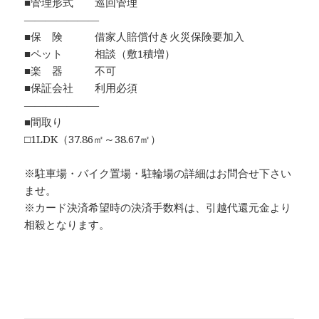
■管理形式 巡回管理
―――――――
■保 険 借家人賠償付き火災保険要加入
■ペット 相談（敷1積増）
■楽 器 不可
■保証会社 利用必須
―――――――
■間取り
□1LDK（37.86㎡～38.67㎡）
※駐車場・バイク置場・駐輪場の詳細はお問合せ下さい
ませ。
※カード決済希望時の決済手数料は、引越代還元金より
相殺となります。