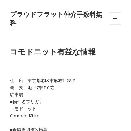
プラウドフラット仲介手数料無
料
メニュ
ーとウ
ィジェ
ット
コモドニット有益な情報
住 所 東京都港区東麻布1-28-5
概 要 地上7階 RC造
駐車場 ―
■物件名フリガナ
コモドニット
Comodo Nitto
■近隣周辺施設情報