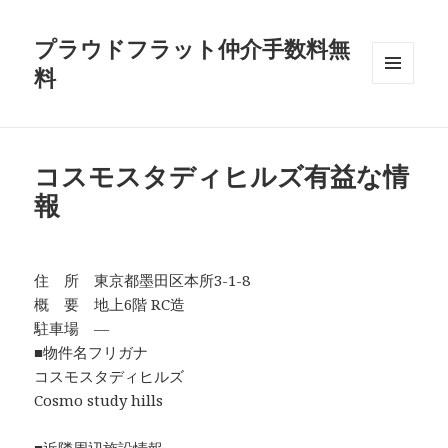
プラウドフラット仲介手数料無
料
メニュ
ーとウ
ィジェ
ット
コスモスタディヒルズ有益な情
報
住 所 東京都墨田区本所3-1-8
概 要 地上6階 RC造
駐車場 ―
■物件名フリガナ
コスモスタディヒルズ
Cosmo study hills