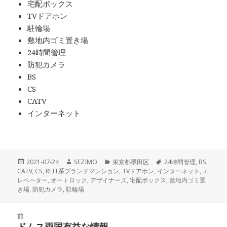
宅配ボックス
TVドアホン
駐輪場
敷地内ゴミ置き場
24時間管理
防犯カメラ
BS
CS
CATV
インターネット
投
作
カ
タ
2021-07-24
SEZIMO
東京都墨田区
24時間管理
,
BS
,
稿
成
テ
グ
CATV
,
CS
,
REIT系ブランドマンション
,
TVドアホン
,
インターネット
,
エ
日:
者
ゴ
レベーター
,
オートロック
,
デザイナーズ
,
宅配ボックス
,
敷地内ゴミ置
リ
き場
,
防犯カメラ
,
駐輪場
ー
投
前
稿
ドムス両国有益な情報
前