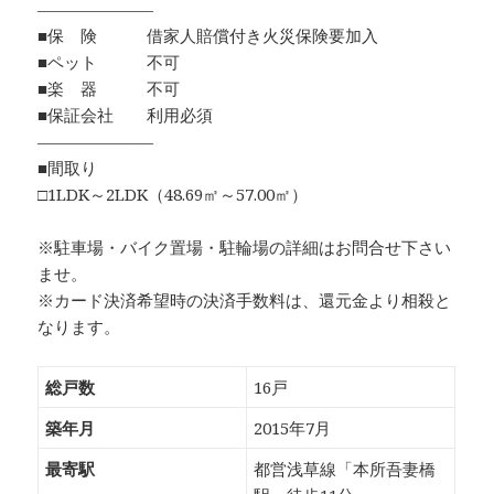
―――――――
■保 険 借家人賠償付き火災保険要加入
■ペット 不可
■楽 器 不可
■保証会社 利用必須
―――――――
■間取り
□1LDK～2LDK（48.69㎡～57.00㎡）
※駐車場・バイク置場・駐輪場の詳細はお問合せ下さい
ませ。
※カード決済希望時の決済手数料は、還元金より相殺と
なります。
総戸数
16戸
築年月
2015年7月
最寄駅
都営浅草線「本所吾妻橋