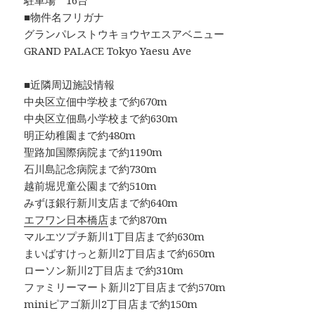
駐車場 16台
■物件名フリガナ
グランパレストウキョウヤエスアベニュー
GRAND PALACE Tokyo Yaesu Ave
■近隣周辺施設情報
中央区立佃中学校まで約670m
中央区立佃島小学校まで約630m
明正幼稚園まで約480m
聖路加国際病院まで約1190m
石川島記念病院まで約730m
越前堀児童公園まで約510m
みずほ銀行新川支店まで約640m
エフワン日本橋店
まで約870m
マルエツプチ新川1丁目店まで約630m
まいばすけっと新川2丁目店まで約650m
ローソン新川2丁目店まで約310m
ファミリーマート新川2丁目店まで約570m
miniピアゴ新川2丁目店まで約150m