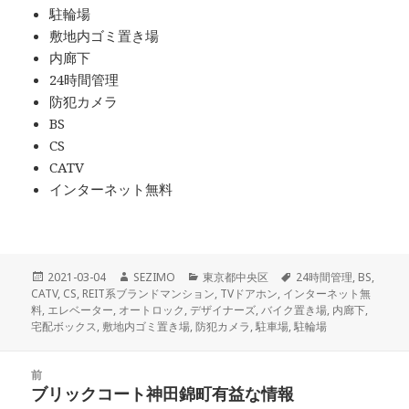
駐輪場
敷地内ゴミ置き場
内廊下
24時間管理
防犯カメラ
BS
CS
CATV
インターネット無料
投
作
カ
タ
2021-03-04
SEZIMO
東京都中央区
24時間管理
,
BS
,
稿
成
テ
グ
CATV
,
CS
,
REIT系ブランドマンション
,
TVドアホン
,
インターネット無
日:
者
ゴ
料
,
エレベーター
,
オートロック
,
デザイナーズ
,
バイク置き場
,
内廊下
,
リ
宅配ボックス
,
敷地内ゴミ置き場
,
防犯カメラ
,
駐車場
,
駐輪場
ー
投
前
稿
ブリックコート神田錦町有益な情報
前
ナ