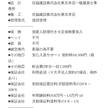
■設 計 住協建設株式会社東京本店一級建築士事
務所
■施 工 住協建設株式会社東京本店
■管理形式 巡回管理
―――――――
■保 険 借家人賠償付き火災保険要加入
■ペット 不可
■楽 器 不可
■鍵交換代 新築の為不要
■その他① 安心入居サポート 契約時16,500円（税
込）
■その他② 町会費2年分一括7,200円
■保証会社 利用必須（※大手法人契約の場合、例外
あり）
■保証会社 初回保証委託料/月額賃料等の20％～
100％
■保証会社 年間継続料/0.8万円～1.0万円 or
■保証会社 月額保証料賃料等の1％～2％
―――――――