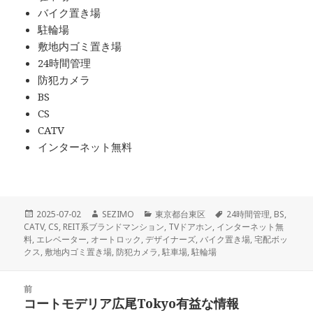
バイク置き場
駐輪場
敷地内ゴミ置き場
24時間管理
防犯カメラ
BS
CS
CATV
インターネット無料
投
作
カ
タ
2025-07-02
SEZIMO
東京都台東区
24時間管理
,
BS
,
稿
成
テ
グ
CATV
,
CS
,
REIT系ブランドマンション
,
TVドアホン
,
インターネット無
日:
者
ゴ
料
,
エレベーター
,
オートロック
,
デザイナーズ
,
バイク置き場
,
宅配ボッ
リ
クス
,
敷地内ゴミ置き場
,
防犯カメラ
,
駐車場
,
駐輪場
ー
投
前
稿
コートモデリア広尾Tokyo有益な情報
前
ナ