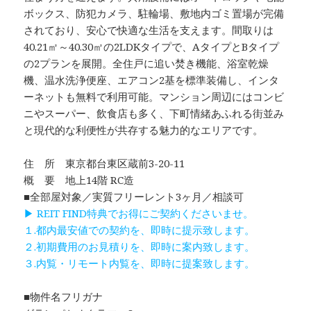
ボックス、防犯カメラ、駐輪場、敷地内ゴミ置場が完備
されており、安心で快適な生活を支えます。間取りは
40.21㎡～40.30㎡の2LDKタイプで、AタイプとBタイプ
の2プランを展開。全住戸に追い焚き機能、浴室乾燥
機、温水洗浄便座、エアコン2基を標準装備し、インタ
ーネットも無料で利用可能。マンション周辺にはコンビ
ニやスーパー、飲食店も多く、下町情緒あふれる街並み
と現代的な利便性が共存する魅力的なエリアです。
住 所 東京都台東区蔵前3-20-11
概 要 地上14階 RC造
■全部屋対象／実質フリーレント3ヶ月／相談可
▶ REIT FIND特典でお得にご契約くださいませ。
１.都内最安値での契約を、即時に提示致します。
２.初期費用のお見積りを、即時に案内致します。
３.内覧・リモート内覧を、即時に提案致します。
■物件名フリガナ