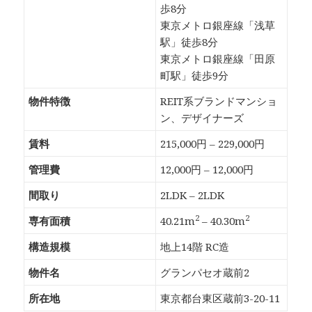
歩8分
東京メトロ銀座線「浅草
駅」徒歩8分
東京メトロ銀座線「田原
町駅」徒歩9分
物件特徴
REIT系ブランドマンショ
ン、デザイナーズ
賃料
215,000円 – 229,000円
管理費
12,000円 – 12,000円
間取り
2LDK – 2LDK
2
2
専有面積
40.21m
– 40.30m
構造規模
地上14階 RC造
物件名
グランパセオ蔵前2
所在地
東京都台東区蔵前3-20-11