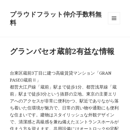
プラウドフラット仲介手数料無
料
メニュ
ーとウ
ィジェ
ット
グランパセオ蔵前2有益な情報
台東区蔵前3丁目に建つ高級賃貸マンション「GRAN
PASEO蔵前Ⅱ」
都営大江戸線「蔵前」駅まで徒歩1分、都営浅草線「蔵
前」駅まで徒歩3分という抜群の立地。東京の主要エリ
アへのアクセスが非常に便利かつ、駅近でありながら落
ち着いた住環境が魅力で、日常の買い物や通勤にも便利
な住まいです。建物はスタイリッシュな外観デザイン
で、清潔感と高級感を兼ね備えたエントランスホールが
住まう方を迎えます。共用設備にはオートロックや宅配