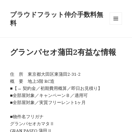
プラウドフラット仲介手数料無
料
メニュ
ーとウ
ィジェ
ット
グランパセオ蒲田2有益な情報
住 所 東京都大田区東蒲田2-31-2
概 要 地上5階 RC造
■【→ 契約金／初期費用概算／即日お見積り】
■全部屋対象／キャンペーンＢ／適用可
■全部屋対象／実質フリーレント1ヶ月
■物件名フリガナ
グランパセオカマタⅡ
GRAN PASEO 蒲田Ⅱ