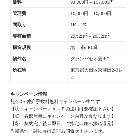
賃料
93,000円 – 107,000円
管理費
10,000円 – 10,000円
間取り
1K – 1K
2
2
専有面積
25.52m
– 26.32m
構造規模
地上5階 RC造
物件名
グランパセオ蒲田2
所在地
東京都大田区東蒲田2-31-
2
キャンペーン情報
礼金0
＋
仲介手数料無料
キャンペーン中です。
【①．キャンペーンＡ～Ｅの適用は要確認下さい】
【②．各部屋毎にキャンペーン内容が異なります】
【③．契約完了後→即日、ご指定口座へ振込還元】
※諸条件・詳細等は是非お問合せ下さいませ。