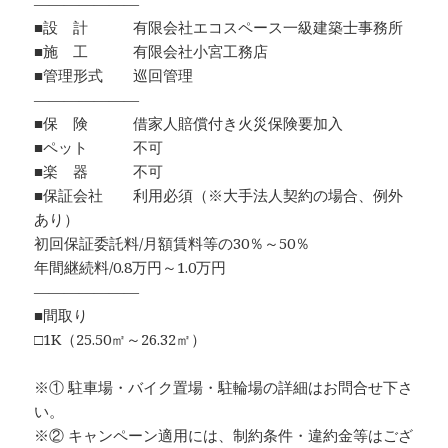
―――――――
■設 計 有限会社エコスペース一級建築士事務所
■施 工 有限会社小宮工務店
■管理形式 巡回管理
―――――――
■保 険 借家人賠償付き火災保険要加入
■ペット 不可
■楽 器 不可
■保証会社 利用必須（※大手法人契約の場合、例外
あり）
初回保証委託料/月額賃料等の30％～50％
年間継続料/0.8万円～1.0万円
―――――――
■間取り
□1K（25.50㎡～26.32㎡）
※① 駐車場・バイク置場・駐輪場の詳細はお問合せ下さ
い。
※② キャンペーン適用には、制約条件・違約金等はござ