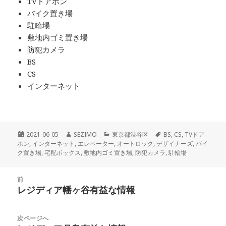
TVドアホン
バイク置き場
駐輪場
敷地内ゴミ置き場
防犯カメラ
BS
CS
インターネット
投
作
カ
タ
2021-06-05
SEZIMO
東京都渋谷区
BS
,
CS
,
TVドア
稿
成
テ
グ
ホン
,
インターネット
,
エレベーター
,
オートロック
,
デザイナーズ
,
バイ
日:
者
ゴ
ク置き場
,
宅配ボックス
,
敷地内ゴミ置き場
,
防犯カメラ
,
駐輪場
リ
ー
投
前
稿
レジディア幡ヶ谷有益な情報
前
ナ
の
ビ
投
次ページへ
ゲ