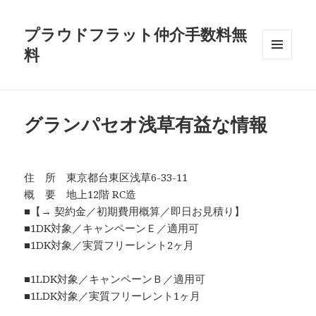
プラウドフラット仲介手数料無
料
メニュ
ーとウ
ィジェ
ット
グランパセオ浅草有益な情報
住 所 東京都台東区浅草6-33-11
概 要 地上12階 RC造
■【→ 契約金／初期費用概算／即日お見積り】
■1DK対象／キャンペーンＥ／適用可
■1DK対象／実質フリーレント2ヶ月
■1LDK対象／キャンペーンＢ／適用可
■1LDK対象／実質フリーレント1ヶ月