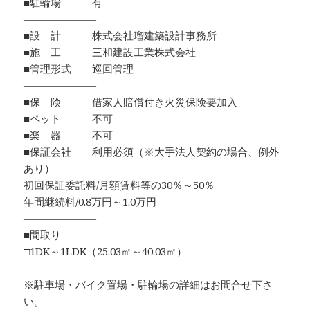
■駐輪場 有
―――――――
■設 計 株式会社瑠建築設計事務所
■施 工 三和建設工業株式会社
■管理形式 巡回管理
―――――――
■保 険 借家人賠償付き火災保険要加入
■ペット 不可
■楽 器 不可
■保証会社 利用必須（※大手法人契約の場合、例外
あり）
初回保証委託料/月額賃料等の30％～50％
年間継続料/0.8万円～1.0万円
―――――――
■間取り
□1DK～1LDK（25.03㎡～40.03㎡）
※駐車場・バイク置場・駐輪場の詳細はお問合せ下さ
い。