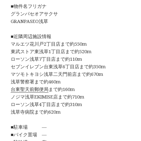
■物件名フリガナ
グランパセオアサクサ
GRANPASEO浅草
■近隣周辺施設情報
マルエツ花川戸2丁目店まで約550m
東武ストア東浅草1丁目店まで約520m
ローソン浅草7丁目店まで約110m
セブンイレブン台東浅草6丁目店まで約350m
マツモトキヨシ浅草二天門前店まで約670m
浅草警察署まで約460m
台東聖天前郵便局
まで約160m
ノジマ浅草EKIMISE店まで約710m
ローソン浅草4丁目店まで約310m
浅草寺病院まで約620m
■駐車場 ―
■バイク置場 ―