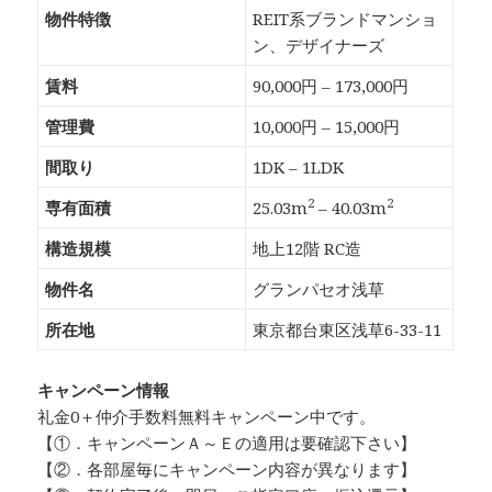
物件特徴
REIT系ブランドマンショ
ン、デザイナーズ
賃料
90,000円 – 173,000円
管理費
10,000円 – 15,000円
間取り
1DK – 1LDK
2
2
専有面積
25.03m
– 40.03m
構造規模
地上12階 RC造
物件名
グランパセオ浅草
所在地
東京都台東区浅草6-33-11
キャンペーン情報
礼金0
＋
仲介手数料無料
キャンペーン中です。
【①．キャンペーンＡ～Ｅの適用は要確認下さい】
【②．各部屋毎にキャンペーン内容が異なります】