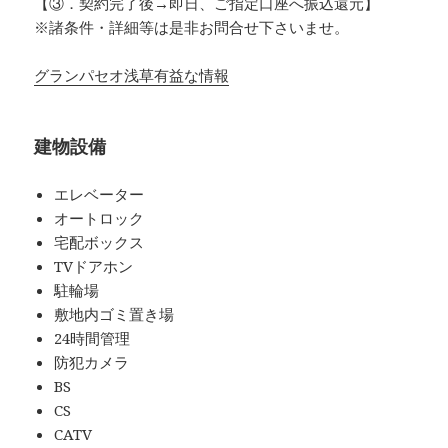
【③．契約完了後→即日、ご指定口座へ振込還元】
※諸条件・詳細等は是非お問合せ下さいませ。
グランパセオ浅草有益な情報
建物設備
エレベーター
オートロック
宅配ボックス
TVドアホン
駐輪場
敷地内ゴミ置き場
24時間管理
防犯カメラ
BS
CS
CATV