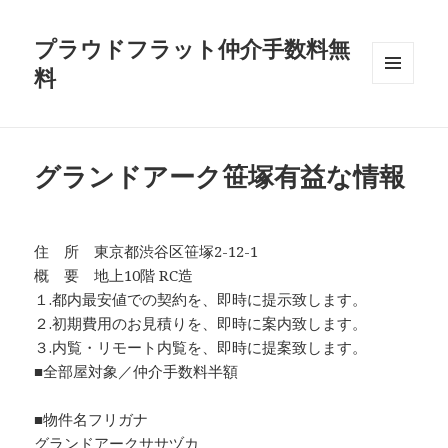
プラウドフラット仲介手数料無
料
メニュ
ーとウ
ィジェ
ット
グランドアーク笹塚有益な情報
住 所 東京都渋谷区笹塚2-12-1
概 要 地上10階 RC造
１.都内最安値での契約を、即時に提示致します。
２.初期費用のお見積りを、即時に案内致します。
３.内覧・リモート内覧を、即時に提案致します。
■全部屋対象／仲介手数料半額
■物件名フリガナ
グランドアークササヅカ