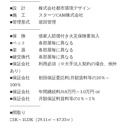
―――――――
■設 計 株式会社都市環境デザイン
■施 工 スターツCAM株式会社
■管理形式 巡回管理
―――――――
■保 険 借家人賠償付き火災保険要加入
■ペット 各部屋毎に異なる
■楽 器 各部屋毎に異なる
■鍵交換代 各部屋毎に異なる
■保証会社 利用必須（※大手法人契約の場合、例外
あり）
■保証会社 初回保証委託料/月額賃料等の20％～
100％
■保証会社 年間継続料/0.8万円～1.0万円 or
■保証会社 月額保証料賃料等の1％～2％
―――――――
■間取り
□1K～1LDK（29.11㎡～47.33㎡）