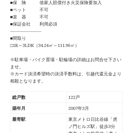
■保 険 借家人賠償付き火災保険要加入
■ペット 不可
■楽 器 不可
■保証会社 利用必須
―――――――
■間取り
□1R～3LDK（34.24㎡～111.96㎡）
※駐車場・バイク置場・駐輪場の詳細はお問合せ下さい
ませ。
※カード決済希望時の決済手数料は、引越代還元金より
相殺となります。
総戸数
122戸
築年月
2007年3月
最寄駅
東京メトロ日比谷線「虎
ノ門ヒルズ駅」徒歩3分