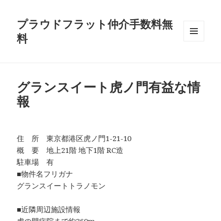
プラウドフラット仲介手数料無
料
メニュ
ーとウ
ィジェ
ット
グランスイート虎ノ門有益な情
報
住 所 東京都港区虎ノ門1-21-10
概 要 地上21階 地下1階 RC造
駐車場 有
■物件名フリガナ
グランスイートトラノモン
■近隣周辺施設情報