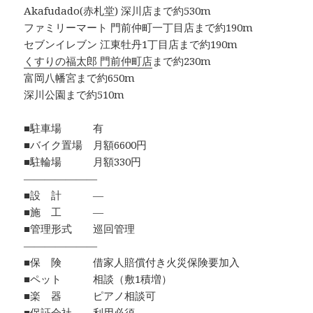
Akafudado(赤札堂) 深川店まで約530m
ファミリーマート 門前仲町一丁目店まで約190m
セブンイレブン 江東牡丹1丁目店まで約190m
くすりの福太郎 門前仲町店
まで約230m
富岡八幡宮まで約650m
深川公園まで約510m
■駐車場 有
■バイク置場 月額6600円
■駐輪場 月額330円
―――――――
■設 計 ―
■施 工 ―
■管理形式 巡回管理
―――――――
■保 険 借家人賠償付き火災保険要加入
■ペット 相談（敷1積増）
■楽 器 ピアノ相談可
■保証会社 利用必須