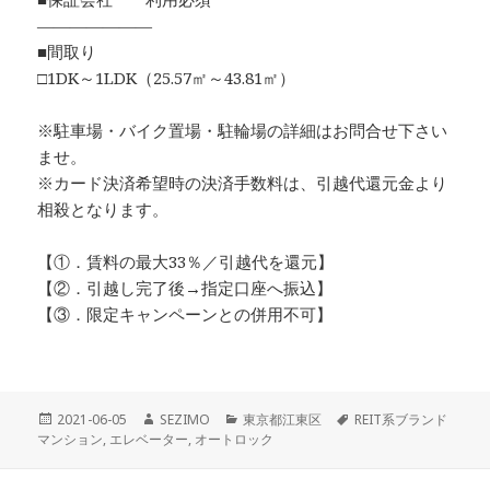
―――――――
■間取り
□1DK～1LDK（25.57㎡～43.81㎡）
※駐車場・バイク置場・駐輪場の詳細はお問合せ下さい
ませ。
※カード決済希望時の決済手数料は、引越代還元金より
相殺となります。
【①．賃料の最大33％／引越代を還元】
【②．引越し完了後→指定口座へ振込】
【③．限定キャンペーンとの併用不可】
投
作
カ
タ
2021-06-05
SEZIMO
東京都江東区
REIT系ブランド
稿
成
テ
グ
マンション
,
エレベーター
,
オートロック
日:
者
ゴ
リ
投