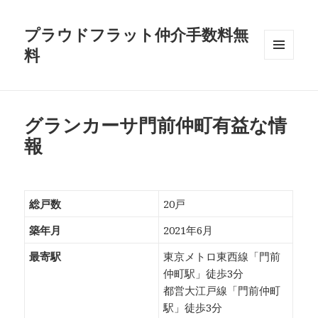
プラウドフラット仲介手数料無
料
メニュ
ーとウ
ィジェ
ット
グランカーサ門前仲町有益な情
報
総戸数
20戸
築年月
2021年6月
最寄駅
東京メトロ東西線「門前
仲町駅」徒歩3分
都営大江戸線「門前仲町
駅」徒歩3分