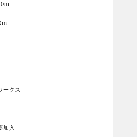
0m
0m
ワークス
要加入