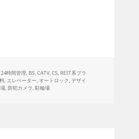
タ
24時間管理
,
BS
,
CATV
,
CS
,
REIT系ブラ
グ
料
,
エレベーター
,
オートロック
,
デザイ
き場
,
防犯カメラ
,
駐輪場