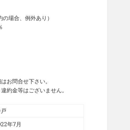
約の場合、例外あり）
％
細はお問合せ下さい。
・違約金等はございません。
9戸
022年7月