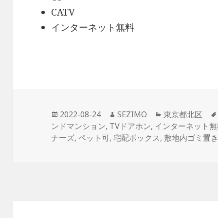
CATV
インターネット無料
投
作
カ
2022-08-24
SEZIMO
東京都北区
稿
成
テ
ンドマンション
,
TVドアホン
,
インターネット無
日:
者
ゴ
ナーズ
,
ペット可
,
宅配ボックス
,
敷地内ゴミ置
リ
ー
投