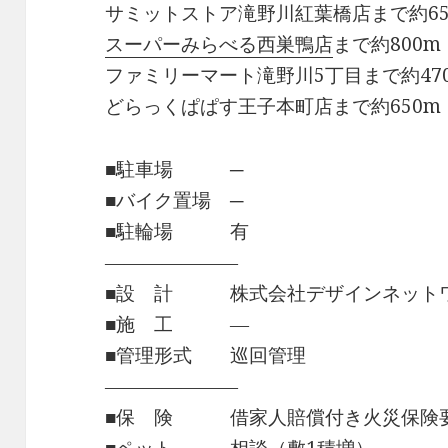
サミットストア滝野川紅葉橋店まで約65
スーパーみらべる西巣鴨店
まで約800m
ファミリーマート滝野川5丁目まで約47
どらっくぱぱす王子本町店まで約650m
■駐車場 ─
■バイク置場 ─
■駐輪場 有
―――――――
■設 計 株式会社デザインネット
■施 工 ―
■管理形式 巡回管理
―――――――
■保 険 借家人賠償付き火災保険