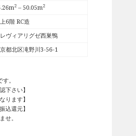
2
2
5.26m
– 50.05m
上6階 RC造
レヴィアリグゼ西巣鴨
京都北区滝野川3-56-1
です。
認下さい】
なります】
振込還元】
ませ。