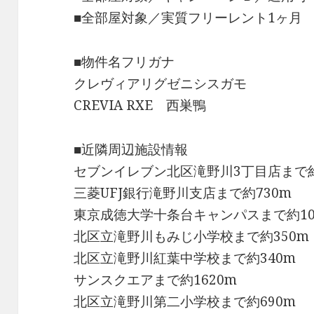
■全部屋対象／実質フリーレント1ヶ月
■物件名フリガナ
クレヴィアリグゼニシスガモ
CREVIA RXE 西巣鴨
■近隣周辺施設情報
セブンイレブン北区滝野川3丁目店まで約
三菱UFJ銀行滝野川支店まで約730m
東京成徳大学十条台キャンパスまで約10
北区立滝野川もみじ小学校まで約350m
北区立滝野川紅葉中学校まで約340m
サンスクエアまで約1620m
北区立滝野川第二小学校まで約690m