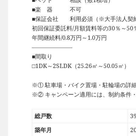
■ペット 相談（敷1積増）
■楽 器 不可
■保証会社 利用必須（※大手法人契
初回保証委託料/月額賃料等の30％～50
年間継続料/0.8万円～1.0万円
―――――――
■間取り
□1DK～2SLDK（25.26㎡～50.05㎡）
※① 駐車場・バイク置場・駐輪場の詳
※② キャンペーン適用には、制約条件
総戸数
3
築年月
2