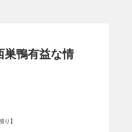
西巣鴨有益な情
積り】