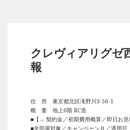
クレヴィアリグゼ
報
住 所 東京都北区滝野川3-56-1
概 要 地上6階 RC造
■【→ 契約金／初期費用概算／即日お見
■全部屋対象／キャンペーンＢ／適用可