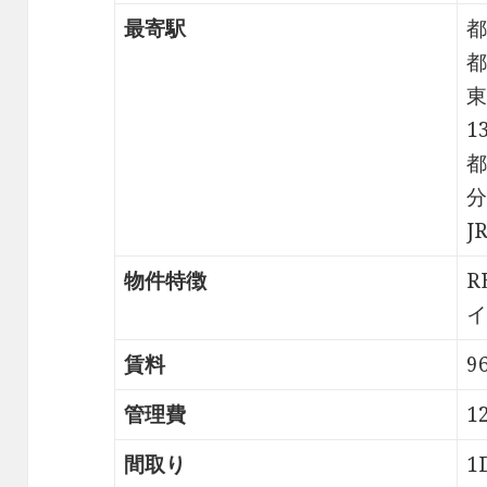
最寄駅
都
都
東
1
都
分
J
物件特徴
R
イ
賃料
9
管理費
1
間取り
1