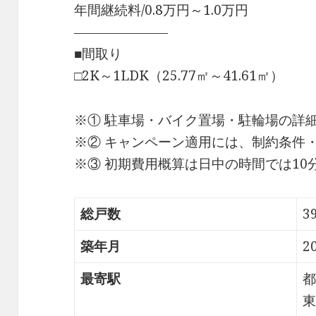
年間継続料/0.8万円～1.0万円
―――――――
■間取り
□2K～1LDK（25.77㎡～41.61㎡）
※① 駐車場・バイク置場・駐輪場の詳
※② キャンペーン適用には、制約条件
※③ 初期費用概算は日中の時間では1
総戸数
3
築年月
2
最寄駅
都
東