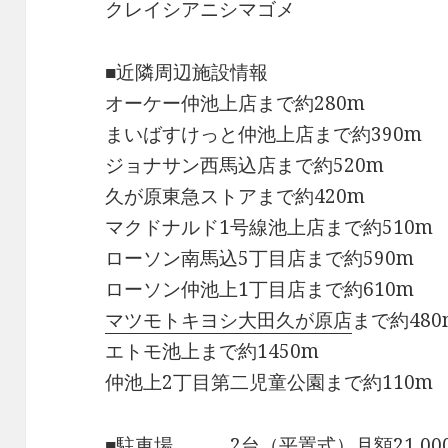
クレイシアニシマゴメ
■近隣周辺施設情報
オーケー仲池上店まで約280m
まいばすけっと仲池上店まで約390m
ジョナサン西馬込店まで約520m
久が原東急ストアまで約420m
マクドナルド1号線池上店まで約510m
ローソン南馬込5丁目店まで約590m
ローソン仲池上1丁目店まで約610m
マツモトキヨシ大田久が原店
まで約480
エトモ池上まで約1450m
仲池上2丁目第二児童公園まで約110m
■駐車場 2台（平置式）月額21,00