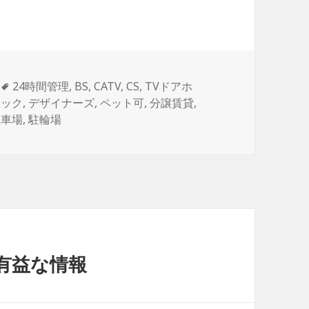
タ
24時間管理
,
BS
,
CATV
,
CS
,
TVドアホ
グ
ロック
,
デザイナーズ
,
ペット可
,
分譲賃貸
,
駐車場
,
駐輪場
有益な情報