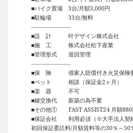
■バイク置場 3台/月額3,000円
■駐輪場 33台/無料
―――――――
■設 計 叶デザイン株式会社
■施 工 株式会社松下産業
■管理形式 巡回管理
―――――――
■保 険 借家人賠償付き火災保険
■ペット 相談（保証金2ヶ月）
■楽 器 不可
■鍵交換代 新築の為不要
■その他① FAST ASSIST24 月額8
■保証会社 利用必須（※大手法人契
初回保証委託料/月額賃料等の30％～50