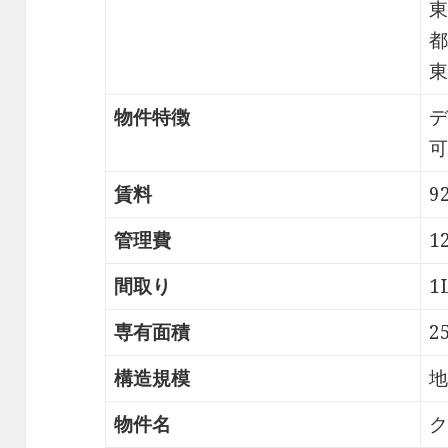
東
都
東
物件特徴
デ
可
賃料
9
管理費
1
間取り
1
専有面積
2
構造規模
地
物件名
ク