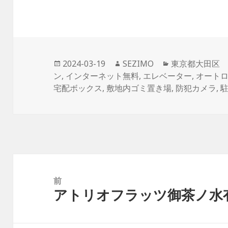
投
作
カ
2024-03-19
SEZIMO
東京都大田区
稿
成
テ
ン
,
インターネット無料
,
エレベーター
,
オート
日:
者
ゴ
宅配ボックス
,
敷地内ゴミ置き場
,
防犯カメラ
,
リ
ー
投
稿
前
アトリオフラッツ御茶ノ水
ナ
前
ビ
の
ゲ
投