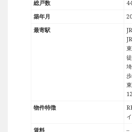
総戸数
4
築年月
2
最寄駅
J
J
東
徒
埼
歩
東
1
物件特徴
R
イ
賃料
–