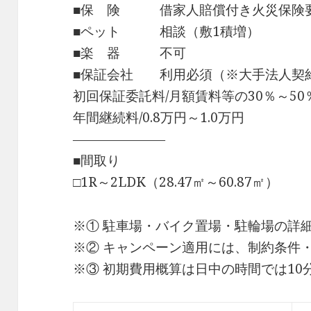
■保 険 借家人賠償付き火災保険
■ペット 相談（敷1積増）
■楽 器 不可
■保証会社 利用必須（※大手法人契
初回保証委託料/月額賃料等の30％～50
年間継続料/0.8万円～1.0万円
―――――――
■間取り
□1R～2LDK（28.47㎡～60.87㎡）
※① 駐車場・バイク置場・駐輪場の詳
※② キャンペーン適用には、制約条件
※③ 初期費用概算は日中の時間では1