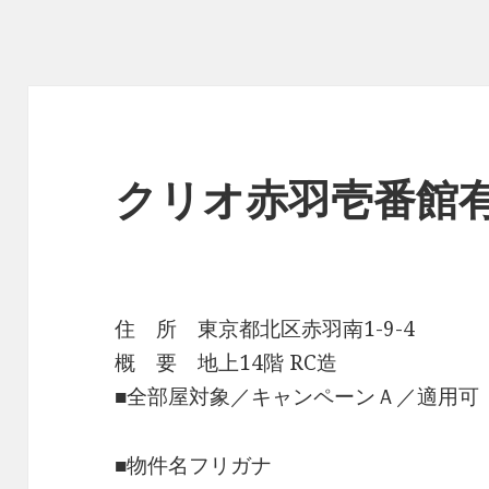
クリオ赤羽壱番館
住 所 東京都北区赤羽南1-9-4
概 要 地上14階 RC造
■全部屋対象／キャンペーンＡ／適用可
■物件名フリガナ