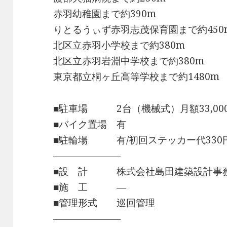
赤羽幼稚園まで約390m
りとるうぃず赤羽志茂保育園まで約450
北区立赤羽小学校まで約380m
北区立赤羽岩淵中学校まで約380m
東京都立桐ヶ丘高等学校まで約1480m
■駐車場 2台（機械式）月額33,00
■バイク置場 有
■駐輪場 有/初回ステッカー代330
―――――――
■設 計 株式会社島田建築設計事
■施 工 ―
■管理形式 巡回管理
―――――――