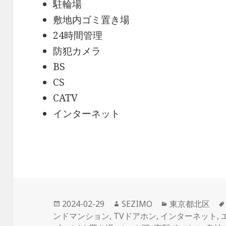
駐輪場
敷地内ゴミ置き場
24時間管理
防犯カメラ
BS
CS
CATV
インターネット
投
作
カ
2024-02-29
SEZIMO
東京都北区
稿
成
テ
ンドマンション
,
TVドアホン
,
インターネット
,