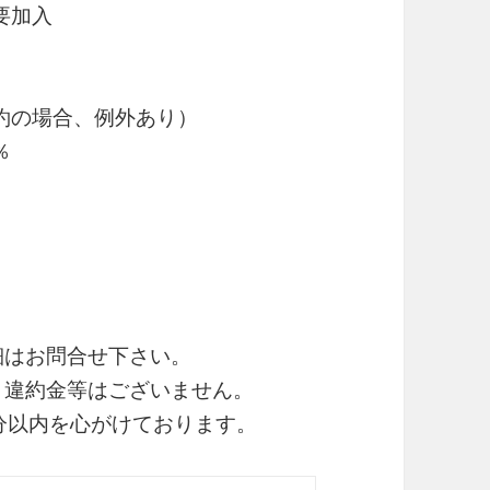
要加入
約の場合、例外あり）
％
細はお問合せ下さい。
・違約金等はございません。
0分以内を心がけております。