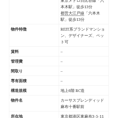
東京メトロ日比谷線「六
本木駅」徒歩13分
都営大江戸線
「六本木
駅」徒歩13分
物件特徴
REIT系ブランドマンショ
ン、デザイナーズ、ペッ
ト可
賃料
–
管理費
–
間取り
–
専有面積
–
構造規模
地上6階 RC造
物件名
カーサスプレンディッド
麻布十番駅前
所在地
東京都港区東麻布3-5-11