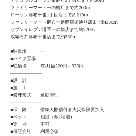
ナチュラルローソン東麻布3丁目店まで約60m
ファミリーマート一の橋店まで約200m
ローソン麻布十番1丁目店まで約210m
ファミリーマート麻布十番商店街通り店まで約330m
セブンイレブン港区一の橋店まで約270m
成城石井麻布十番店まで約360m
■駐車場 ―
■バイク置場 ―
■駐輪場 有/月額220円～330円
―――――――
■設 計 ―
■施 工 ―
■管理形式 通勤管理
―――――――
■保 険 借家人賠償付き火災保険要加入
■ペット 相談（敷1積増）
■楽 器 不可
■保証会社 利用必須