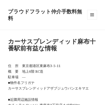
プラウドフラット仲介手数料無
料
メニュ
ーとウ
ィジェ
ット
カーサスプレンディッド麻布十
番駅前有益な情報
住 所 東京都港区東麻布3-5-11
概 要 地上6階 RC造
駐車場 ―
■物件名フリガナ
カーサスプレンディッドアザブジュウバンエキマエ
■近隣周辺施設情報