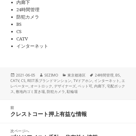
内廊下
24時間管理
防犯カメラ
BS
CS
CATV
インターネット
投
作
カ
タ
2021-06-05
SEZIMO
東京都港区
24時間管理
,
BS
,
稿
成
テ
グ
CATV
,
CS
,
REIT系ブランドマンション
,
TVドアホン
,
インターネット
,
エ
日:
者
ゴ
レベーター
,
オートロック
,
デザイナーズ
,
ペット可
,
内廊下
,
宅配ボック
リ
ス
,
敷地内ゴミ置き場
,
防犯カメラ
,
駐輪場
ー
投
前
稿
クレストコート押上有益な情報
前
ナ
の
ビ
投
次ページへ
ゲ
稿: