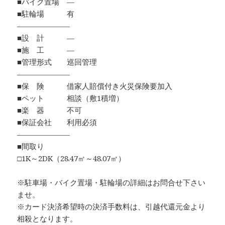
■バイク置場 ―
■駐輪場 有
―――――――
■設 計 ―
■施 工 ―
■管理形式 巡回管理
―――――――
■保 険 借家人賠償付き火災保険要加入
■ペット 相談（敷1積増）
■楽 器 不可
■保証会社 利用必須
―――――――
■間取り
□1K～2DK（28.47㎡～48.07㎡）
※駐車場・バイク置場・駐輪場の詳細はお問合せ下さい
ませ。
※カード決済希望時の決済手数料は、引越代還元金より
相殺となります。