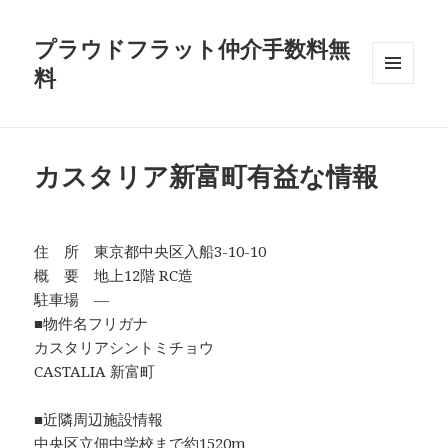
プラウドフラット仲介手数料無
料
メニュ
ーとウ
ィジェ
ット
カスタリア新富町有益な情報
住 所 東京都中央区入船3-10-10
概 要 地上12階 RC造
駐車場 ―
■物件名フリガナ
カスタリアシントミチョウ
CASTALIA 新富町
■近隣周辺施設情報
中央区立佃中学校まで約1520m