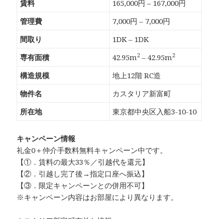
賃料
165,000円 – 167,000円
管理費
7,000円 – 7,000円
間取り
1DK – 1DK
2
2
専有面積
42.95m
– 42.95m
構造規模
地上12階 RC造
物件名
カスタリア新富町
所在地
東京都中央区入船3-10-10
キャンペーン情報
礼金0
＋
仲介手数料無料
キャンペーン中です。
【①．賃料の最大33％／引越代を還元】
【②．引越し完了後→指定口座へ振込】
【③．限定キャンペーンとの併用不可】
※キャンペーン内容はお部屋により異なります。