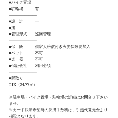
■バイク置場 ―
■駐輪場 有
―――――――
■設 計 ―
■施 工 ―
■管理形式 巡回管理
―――――――
■保 険 借家人賠償付き火災保険要加入
■ペット 不可
■楽 器 不可
■保証会社 利用必須
―――――――
■間取り
□1K（24.77㎡）
※駐車場・バイク置場・駐輪場の詳細はお問合せ下さい
ませ。
※カード決済希望時の決済手数料は、引越代還元金より
相殺となります。