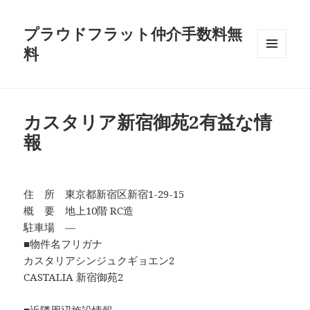
プラウドフラット仲介手数料無
料
メニュ
ーとウ
ィジェ
ット
カスタリア新宿御苑2有益な情
報
住 所 東京都新宿区新宿1-29-15
概 要 地上10階 RC造
駐車場 ―
■物件名フリガナ
カスタリアシンジュクギョエン2
CASTALIA 新宿御苑2