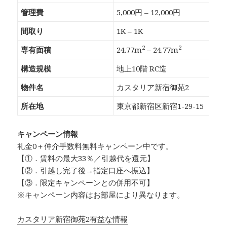
管理費
5,000円 – 12,000円
間取り
1K – 1K
2
2
専有面積
24.77m
– 24.77m
構造規模
地上10階 RC造
物件名
カスタリア新宿御苑2
所在地
東京都新宿区新宿1-29-15
キャンペーン情報
礼金0
＋
仲介手数料無料
キャンペーン中です。
【①．賃料の最大33％／引越代を還元】
【②．引越し完了後→指定口座へ振込】
【③．限定キャンペーンとの併用不可】
※キャンペーン内容はお部屋により異なります。
カスタリア新宿御苑2有益な情報