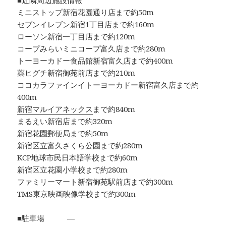
■近隣周辺施設情報
ミニストップ新宿花園通り店まで約50m
セブンイレブン新宿1丁目店まで約160m
ローソン新宿一丁目店まで約120m
コープみらいミニコープ富久店まで約280m
トーヨーカドー食品館新宿富久店まで約400m
薬ヒグチ新宿御苑前店まで約210m
ココカラファインイトーヨーカドー新宿富久店まで約
400m
新宿マルイアネックス
まで約840m
まるえい新宿店まで約320m
新宿花園郵便局まで約50m
新宿区立富久さくら公園まで約280m
KCP地球市民日本語学校まで約60m
新宿区立花園小学校まで約280m
ファミリーマート新宿御苑駅前店まで約300m
TMS東京映画映像学校まで約300m
■駐車場 ―