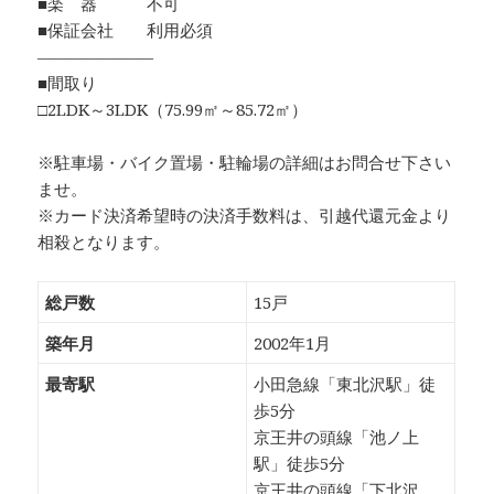
■楽 器 不可
■保証会社 利用必須
―――――――
■間取り
□2LDK～3LDK（75.99㎡～85.72㎡）
※駐車場・バイク置場・駐輪場の詳細はお問合せ下さい
ませ。
※カード決済希望時の決済手数料は、引越代還元金より
相殺となります。
総戸数
15戸
築年月
2002年1月
最寄駅
小田急線「東北沢駅」徒
歩5分
京王井の頭線「池ノ上
駅」徒歩5分
京王井の頭線「下北沢