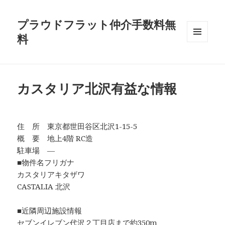
プラウドフラット仲介手数料無
料
メニュ
ーとウ
ィジェ
ット
カスタリア北沢有益な情報
住 所 東京都世田谷区北沢1-15-5
概 要 地上4階 RC造
駐車場 ―
■物件名フリガナ
カスタリアキタザワ
CASTALIA 北沢
■近隣周辺施設情報
セブンイレブン代沢２丁目店まで約350m