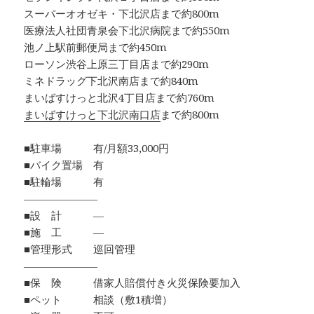
スーパーオオゼキ・下北沢店まで約800m
医療法人社団青泉会下北沢病院まで約550m
池ノ上駅前郵便局まで約450m
ローソン渋谷上原三丁目店まで約290m
ミネドラッグ下北沢南店まで約840m
まいばすけっと北沢4丁目店まで約760m
まいばすけっと下北沢南口店
まで約800m
■駐車場 有/月額33,000円
■バイク置場 有
■駐輪場 有
―――――――
■設 計 ―
■施 工 ―
■管理形式 巡回管理
―――――――
■保 険 借家人賠償付き火災保険要加入
■ペット 相談（敷1積増）