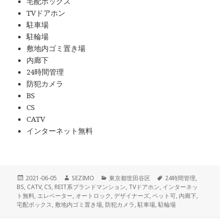
宅配ボックス
TVドアホン
駐車場
駐輪場
敷地内ゴミ置き場
内廊下
24時間管理
防犯カメラ
BS
CS
CATV
インターネット無料
投
作
カ
タ
2021-06-05
SEZIMO
東京都世田谷区
24時間管理
,
稿
成
テ
グ
BS
,
CATV
,
CS
,
REIT系ブランドマンション
,
TVドアホン
,
インターネッ
日:
者
ゴ
ト無料
,
エレベーター
,
オートロック
,
デザイナーズ
,
ペット可
,
内廊下
,
リ
宅配ボックス
,
敷地内ゴミ置き場
,
防犯カメラ
,
駐車場
,
駐輪場
ー