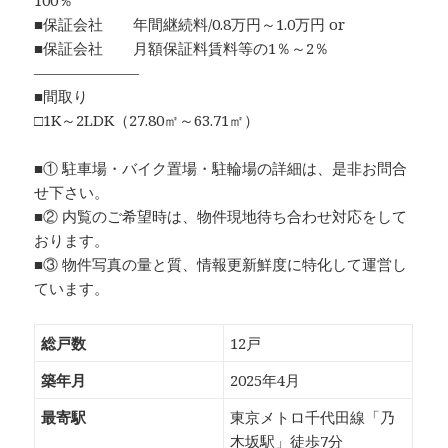
100％
■保証会社 年間継続料/0.8万円～1.0万円 or
■保証会社 月額保証料賃料等の1％～2％
―――――――
■間取り
□1K～2LDK（27.80㎡～63.71㎡）
■① 駐車場・バイク置場・駐輪場の詳細は、是非お問合
せ下さい。
■② 内覧のご希望時は、物件現地待ち合わせ対応をして
おります。
■③ 物件写真の量と質、情報更新鮮度に特化して運営し
ています。
総戸数
12戸
築年月
2025年4月
最寄駅
東京メトロ千代田線「乃
木坂駅」徒歩7分