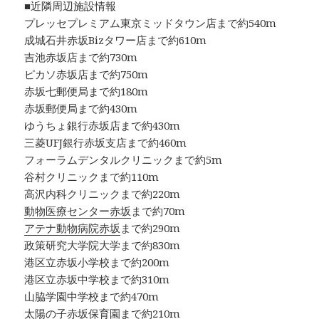
■近隣周辺施設情報
プレッセプレミアム東京ミッドタウン店まで約540m
成城石井赤坂Bizタワー店まで約610m
吉池赤坂店まで約730m
ピカソ赤坂店まで約750m
赤坂七郵便局まで約180m
赤坂郵便局まで約430m
ゆうちょ銀行赤坂店まで約430m
三菱UFJ銀行赤坂支店まで約460m
フォーラムデンタルクリニックまで約5m
谷村クリニックまで約110m
高沢内科クリニックまで約220m
動物医療センター赤坂
まで約70m
アテナ動物病院赤坂
まで約290m
政策研究大学院大学まで約830m
港区立赤坂小学校まで約200m
港区立赤坂中学校まで約310m
山脇学園中学校まで約470m
太陽の子赤坂保育園まで約210m