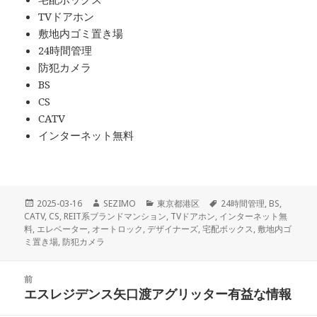
TVドアホン
敷地内ゴミ置き場
24時間管理
防犯カメラ
BS
CS
CATV
インターネット無料
投
作
カ
タ
2025-03-16
SEZIMO
東京都港区
24時間管理
,
BS
,
稿
成
テ
グ
CATV
,
CS
,
REIT系ブランドマンション
,
TVドアホン
,
インターネット無
日:
者
ゴ
料
,
エレベーター
,
オートロック
,
デザイナーズ
,
宅配ボックス
,
敷地内ゴ
リ
ミ置き場
,
防犯カメラ
ー
投
前
稿
エスレジデンス矢口渡アグリッター有益な情報
前
ナ
の