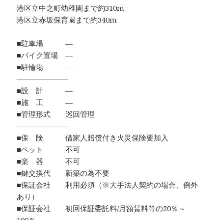
港区立中之町幼稚園まで約310m
港区立赤坂保育園まで約340m
■駐車場 ―
■バイク置場 ―
■駐輪場 ―
―――――――
■設 計 ―
■施 工 ―
■管理形式 巡回管理
―――――――
■保 険 借家人賠償付き火災保険要加入
■ペット 不可
■楽 器 不可
■鍵交換代 新築の為不要
■保証会社 利用必須（※大手法人契約の場合、例外
あり）
■保証会社 初回保証委託料/月額賃料等の20％～