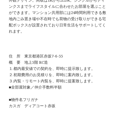
外観デザイン。間取は1Kから2LDK。シングルからディ
ンクスまでライフスタイルに合わせたお部屋を選ぶこと
ができます。マンション共用部には24時間利用できる敷
地内ごみ置き場や不在時でも荷物の受け取りができる宅
配ボックスが設置されており日常生活をサポートしてく
れます。
住 所 東京都港区赤坂7-6-55
概 要 地上5階 RC造
１.都内最安値での契約を、即時に提示致します。
２.初期費用のお見積りを、即時に案内致します。
３.内覧・リモート内覧を、即時に提案致します。
■全部屋対象／仲介手数料半額
■物件名フリガナ
カスガ ディアコート赤坂