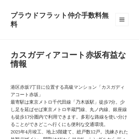
プラウドフラット仲介手数料無
料
メニュ
ーとウ
ィジェ
ット
カスガディアコート赤坂有益な
情報
港区赤坂7丁目に位置する高級マンション「カスガディ
アコート赤坂」
最寄駅は東京メトロ千代田線「乃木坂駅」徒歩7分。少
し足を延ばせば東京メトロ半蔵門線、丸ノ内線、銀座線
も徒歩17分圏内で利用できます。多彩な路線を使い分け
ることができどこへ行くにも便利な交通環境。
2025年4月竣工、地上5階建て、総戸数12戸。洗練された