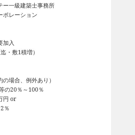
ー一級建築士事務所
ーポレーション
要加入
迄・敷1積増）
約の場合、例外あり）
の20％～100％
円 or
2％