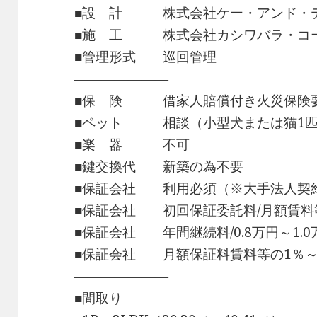
■設 計 株式会社ケー・アンド・テ
■施 工 株式会社カシワバラ・コ
■管理形式 巡回管理
―――――――
■保 険 借家人賠償付き火災保険
■ペット 相談（小型犬または猫1匹
■楽 器 不可
■鍵交換代 新築の為不要
■保証会社 利用必須（※大手法人契
■保証会社 初回保証委託料/月額賃料等
■保証会社 年間継続料/0.8万円～1.0万
■保証会社 月額保証料賃料等の1％～
―――――――
■間取り