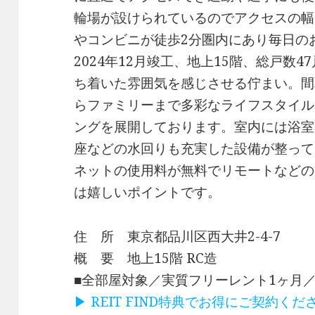
輪場が設けられているのでアクセスの幅
やコンビニが徒歩2分圏内にあり毎日の
2024年12月竣工、地上15階、総戸数
ち着いた雰囲気を感じさせる佇まい。間取
らファミリーまで多彩なライフスタイル
ングを展開しております。室内には浴室
座などの水回りも充実した設備が整って
ネットの使用料が無料でリモートなどの
は嬉しいポイントです。
住 所 東京都品川区西大井2-4-7
概 要 地上15階 RC造
■全部屋対象／実質フリーレント1ヶ月
▶ REIT FIND特典でお得にご契約く