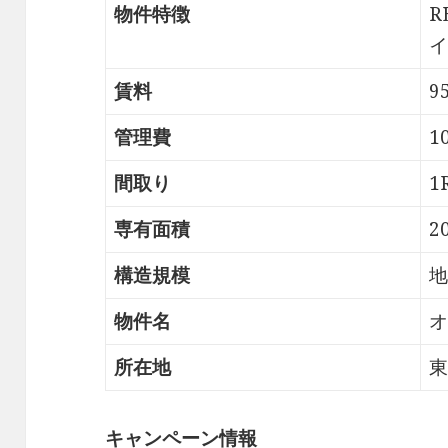
物件特徴
R
イ
賃料
9
管理費
1
間取り
1
専有面積
2
構造規模
地
物件名
オ
所在地
東
キャンペーン情報