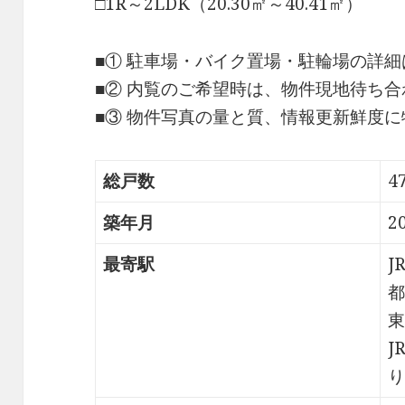
□1R～2LDK（20.30㎡～40.41㎡）
■① 駐車場・バイク置場・駐輪場の詳
■② 内覧のご希望時は、物件現地待ち
■③ 物件写真の量と質、情報更新鮮度
総戸数
4
築年月
2
最寄駅
J
都
東
J
り