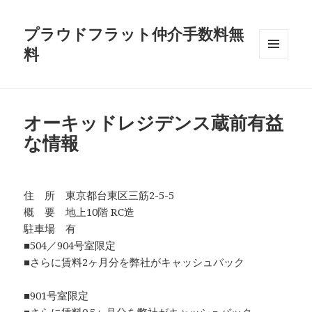
プラウドフラット仲介手数料無
料
メニュ
ーとウ
ィジェ
ット
オーキッドレジデンス蔵前有益
な情報
住 所 東京都台東区三筋2-5-5
概 要 地上10階 RC造
駐車場 有
■504／904号室限定
■さらに賃料2ヶ月分を弊社がキャッシュバック
■901号室限定