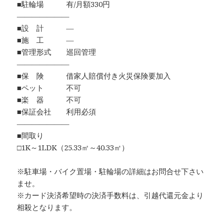
■駐輪場 有/月額330円
―――――――
■設 計 ―
■施 工 ―
■管理形式 巡回管理
―――――――
■保 険 借家人賠償付き火災保険要加入
■ペット 不可
■楽 器 不可
■保証会社 利用必須
―――――――
■間取り
□1K～1LDK（25.33㎡～40.33㎡）
※駐車場・バイク置場・駐輪場の詳細はお問合せ下さい
ませ。
※カード決済希望時の決済手数料は、引越代還元金より
相殺となります。