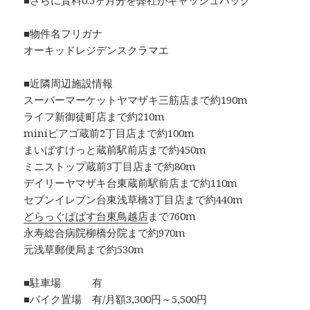
■さらに賃料0.5ヶ月分を弊社がキャッシュバック
■物件名フリガナ
オーキッドレジデンスクラマエ
■近隣周辺施設情報
スーパーマーケットヤマザキ三筋店まで約190m
ライフ新御徒町店まで約210m
miniピアゴ蔵前2丁目店まで約100m
まいばすけっと蔵前駅前店まで約450m
ミニストップ蔵前3丁目店まで約80m
デイリーヤマザキ台東蔵前駅前店まで約110m
セブンイレブン台東浅草橋3丁目店まで約440m
どらっぐぱぱす台東鳥越店
まで760m
永寿総合病院柳橋分院まで約970m
元浅草郵便局まで約530m
■駐車場 有
■バイク置場 有/月額3,300円～5,500円