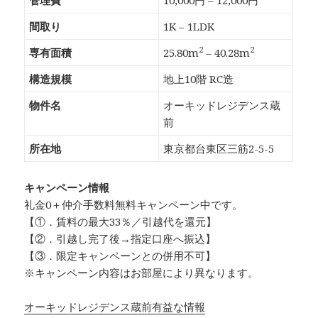
管理費
10,000円 – 12,000円
間取り
1K – 1LDK
2
2
専有面積
25.80m
– 40.28m
構造規模
地上10階 RC造
物件名
オーキッドレジデンス蔵
前
所在地
東京都台東区三筋2-5-5
キャンペーン情報
礼金0
＋
仲介手数料無料
キャンペーン中です。
【①．賃料の最大33％／引越代を還元】
【②．引越し完了後→指定口座へ振込】
【③．限定キャンペーンとの併用不可】
※キャンペーン内容はお部屋により異なります。
オーキッドレジデンス蔵前有益な情報