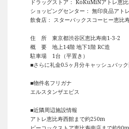
ドラッグストア： KoKuMiNアトレ恵比
ショッピングセンター： 無印良品アトレ
飲食店： スターバックスコーヒー恵比寿
住 所 東京都渋谷区恵比寿南1-3-2
概 要 地上14階 地下1階 RC造
駐車場 1台（平置き）
■さらに礼金0.5ヶ月分キャッシュバッ
■物件名フリガナ
エルスタンザエビス
■近隣周辺施設情報
アトレ恵比寿西館まで約250m
ピーコックストア恵比寿南店まで約90