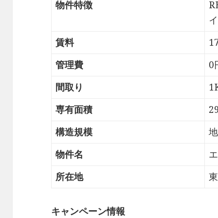
物件特徴
R
イ
賃料
1
管理費
0
間取り
1
専有面積
2
構造規模
地
物件名
エ
所在地
東
キャンペーン情報