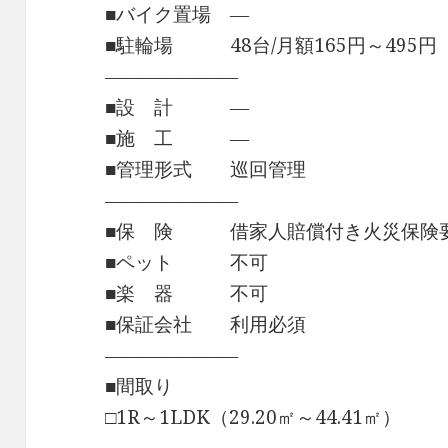
■バイク置場 ―
■駐輪場 48台/月額165円～495円
―――――――
■設 計 ―
■施 工 ―
■管理形式 巡回管理
―――――――
■保 険 借家人賠償付き火災保険
■ペット 不可
■楽 器 不可
■保証会社 利用必須
―――――――
■間取り
□1R～1LDK（29.20㎡～44.41㎡）