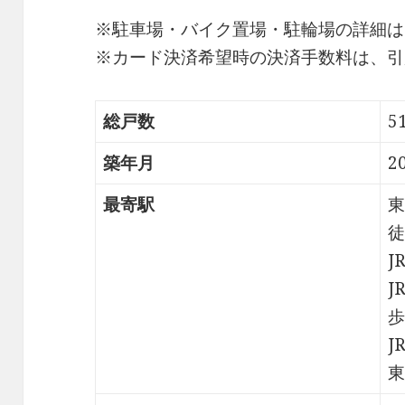
※駐車場・バイク置場・駐輪場の詳細は
※カード決済希望時の決済手数料は、引
総戸数
5
築年月
2
最寄駅
東
徒
J
J
歩
J
東