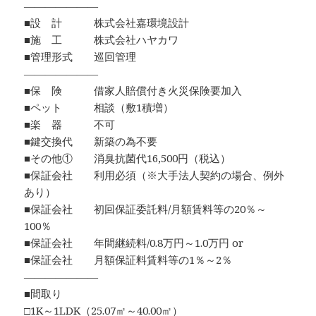
―――――――
■設 計 株式会社嘉環境設計
■施 工 株式会社ハヤカワ
■管理形式 巡回管理
―――――――
■保 険 借家人賠償付き火災保険要加入
■ペット 相談（敷1積増）
■楽 器 不可
■鍵交換代 新築の為不要
■その他① 消臭抗菌代16,500円（税込）
■保証会社 利用必須（※大手法人契約の場合、例外
あり）
■保証会社 初回保証委託料/月額賃料等の20％～
100％
■保証会社 年間継続料/0.8万円～1.0万円 or
■保証会社 月額保証料賃料等の1％～2％
―――――――
■間取り
□1K～1LDK（25.07㎡～40.00㎡）