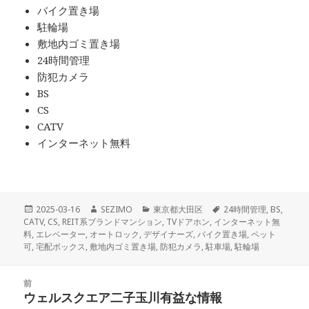
バイク置き場
駐輪場
敷地内ゴミ置き場
24時間管理
防犯カメラ
BS
CS
CATV
インターネット無料
投
作
カ
タ
2025-03-16
SEZIMO
東京都大田区
24時間管理
,
BS
,
稿
成
テ
グ
CATV
,
CS
,
REIT系ブランドマンション
,
TVドアホン
,
インターネット無
日:
者
ゴ
料
,
エレベーター
,
オートロック
,
デザイナーズ
,
バイク置き場
,
ペット
リ
可
,
宅配ボックス
,
敷地内ゴミ置き場
,
防犯カメラ
,
駐車場
,
駐輪場
ー
投
前
稿
ウェルスクエア二子玉川有益な情報
前
ナ