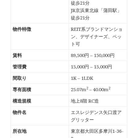
徒歩21分
JR京浜東北線「蒲田駅」
徒歩21分
物件特徴
REIT系ブランドマンショ
ン、デザイナーズ、ペッ
ト可
賃料
89,500円 – 150,000円
管理費
15,000円 – 15,000円
間取り
1K – 1LDK
2
2
専有面積
25.07m
– 40.00m
構造規模
地上8階 RC造
物件名
エスレジデンス矢口渡ア
グリッター
所在地
東京都大田区多摩川1-36-