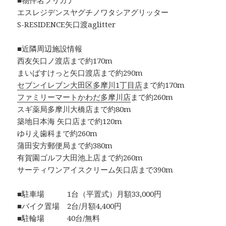
■物件名フリガナ
エスレジデンスヤグチノワタシアグリッター
S-RESIDENCE矢口渡aglitter
■近隣周辺施設情報
西友矢口ノ渡店まで約170m
まいばすけっと矢口渡店まで約290m
セブンイレブン大田区多摩川1丁目店
まで約170m
ファミリーマートかわだ多摩川店
まで約260m
スギ薬局多摩川大橋店まで約80m
築地日本海 矢口店まで約120m
ゆりえ歯科まで約260m
蒲田安方郵便局まで約380m
有賀園ゴルフ大田池上店まで約260m
サーティワンアイスクリーム矢口店まで390m
■駐車場 1台（平置式）月額33,000円
■バイク置場 2台/月額4,400円
■駐輪場 40台/無料