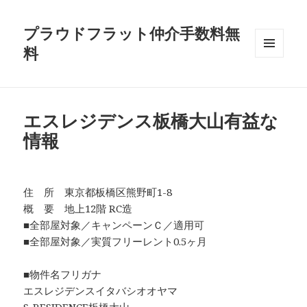
プラウドフラット仲介手数料無
料
メニュ
ーとウ
ィジェ
ット
エスレジデンス板橋大山有益な
情報
住 所 東京都板橋区熊野町1-8
概 要 地上12階 RC造
■全部屋対象／キャンペーンＣ／適用可
■全部屋対象／実質フリーレント0.5ヶ月
■物件名フリガナ
エスレジデンスイタバシオオヤマ