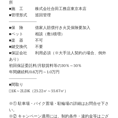
所
■施 工 株式会社合田工務店東京本店
■管理形式 巡回管理
―――――――
■保 険 借家人賠償付き火災保険要加入
■ペット 相談（敷1積増）
■楽 器 不可
■鍵交換代 不要
■保証会社 利用必須（※大手法人契約の場合、例外
あり）
初回保証委託料/月額賃料等の30％～50％
年間継続料/0.8万円～1.0万円
―――――――
■間取り
□1K～2LDK（25.22㎡～55.67㎡）
※① 駐車場・バイク置場・駐輪場の詳細はお問合せ下さ
い。
※② キャンペーン適用には、制約条件・違約金等はござ