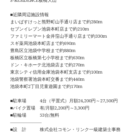
S-RESIDENCE板橋大山
■近隣周辺施設情報
まいばすけっと熊野町山手通り店まで約280m
セブンイレブン池袋本町店まで約210m
ファミリーマート金井窪山手通り店まで約330m
スギ薬局池袋本町店まで約690m
豊島区立池袋中学校まで約880m
板橋区立板橋第七小学校まで約630m
ドン・キホーテ北池袋店まで約270m
東京シティ信用金庫池袋本町支店まで約100m
池袋警察署池袋本町交番まで約440m
池袋本町2丁目児童遊園まで約170m
■駐車場 4台（平置式）月額24,200円～27,500円
■バイク置場 有/月額2,200円～3,300円
■駐輪場 53台/無料
―――――――
■設 計 株式会社コモン・リンク一級建築士事務