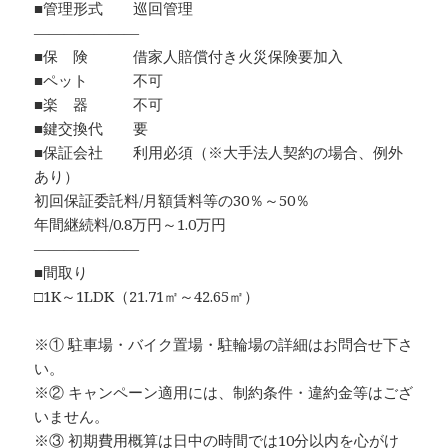
■管理形式 巡回管理
―――――――
■保 険 借家人賠償付き火災保険要加入
■ペット 不可
■楽 器 不可
■鍵交換代 要
■保証会社 利用必須（※大手法人契約の場合、例外
あり）
初回保証委託料/月額賃料等の30％～50％
年間継続料/0.8万円～1.0万円
―――――――
■間取り
□1K～1LDK（21.71㎡～42.65㎡）
※① 駐車場・バイク置場・駐輪場の詳細はお問合せ下さ
い。
※② キャンペーン適用には、制約条件・違約金等はござ
いません。
※③ 初期費用概算は日中の時間では10分以内を心がけ