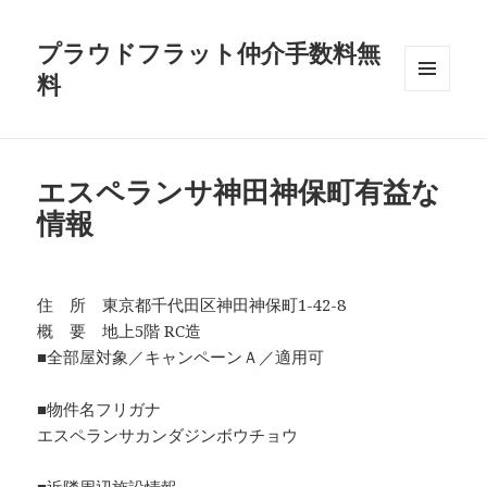
プラウドフラット仲介手数料無
料
メニュ
ーとウ
ィジェ
ット
エスペランサ神田神保町有益な
情報
住 所 東京都千代田区神田神保町1-42-8
概 要 地上5階 RC造
■全部屋対象／キャンペーンＡ／適用可
■物件名フリガナ
エスペランサカンダジンボウチョウ