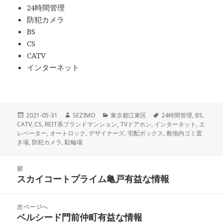
24時間管理
防犯カメラ
BS
CS
CATV
インターネット
投
作
カ
タ
2021-05-31
SEZIMO
東京都江東区
24時間管理
,
BS
,
稿
成
テ
グ
CATV
,
CS
,
REIT系ブランドマンション
,
TVドアホン
,
インターネット
,
エ
日:
者
ゴ
レベーター
,
オートロック
,
デザイナーズ
,
宅配ボックス
,
敷地内ゴミ置
リ
き場
,
防犯カメラ
,
駐輪場
ー
投
前
稿
スカイコートプライム亀戸有益な情報
前
ナ
の
ビ
投
次ページへ
ゲ
稿:
ベルシード門前仲町有益な情報
次
ー