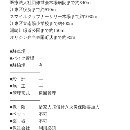
医療法人社団修世会木場病院まで約840m
江東区役所まで約910m
スマイルクラブナーサリー木場まで約1080m
江東区立南陽小学校まで約400m
洲崎川緑道公園まで約150m
オリジン弁当東陽町店まで約90m
■駐車場 ―
■バイク置場 ―
■駐輪場 有
―――――――
■設 計 ―
■施 工 ―
■管理形式 巡回管理
―――――――
■保 険 借家人賠償付き火災保険要加入
■ペット 不可
■楽 器 不可
■保証会社 利用必須