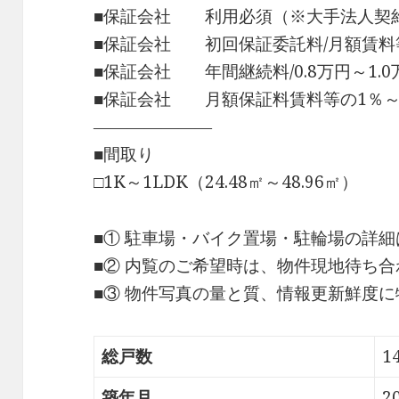
■保証会社 利用必須（※大手法人契
■保証会社 初回保証委託料/月額賃料等
■保証会社 年間継続料/0.8万円～1.0万
■保証会社 月額保証料賃料等の1％～
―――――――
■間取り
□1K～1LDK（24.48㎡～48.96㎡）
■① 駐車場・バイク置場・駐輪場の詳
■② 内覧のご希望時は、物件現地待ち
■③ 物件写真の量と質、情報更新鮮度
総戸数
1
築年月
2