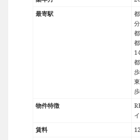
最寄駅
都
分
都
都
1
都
歩
東
歩
物件特徴
R
イ
賃料
1