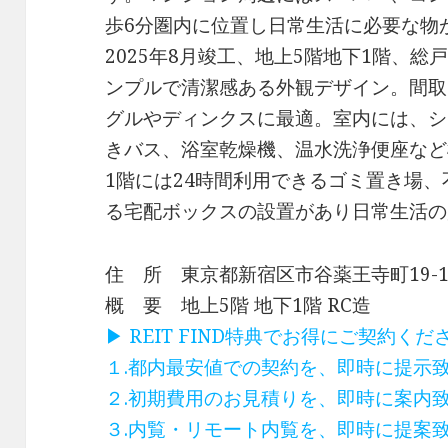
歩6分圏内に位置し日常生活に必要な物
2025年8月竣工、地上5階地下1階、総
ンプルで清潔感ある外観デザイン。間取
グルやディンクスに最適。室内には、シ
きバス、浴室乾燥機、温水洗浄便座など
1階には24時間利用できるゴミ置き場
る宅配ボックスの設置があり日常生活の
住 所 東京都新宿区市谷薬王寺町19-1
概 要 地上5階 地下1階 RC造
▶ REIT FIND特典でお得にご契約く
１.都内最安値での契約を、即時に提示
２.初期費用のお見積りを、即時に案内
３.内覧・リモート内覧を、即時に提案