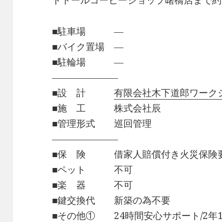
ドトールコーヒーショップ曙橋店まで約5
■駐車場 ―
■バイク置場 ―
■駐輪場 ―
―――――――
■設 計
有限会社木下道郎ワーク
■施 工 株式会社辰
■管理形式 巡回管理
―――――――
■保 険 借家人賠償付き火災保険
■ペット 不可
■楽 器 不可
■鍵交換代 新築の為不要
■その他① 24時間安心サポート/2年16