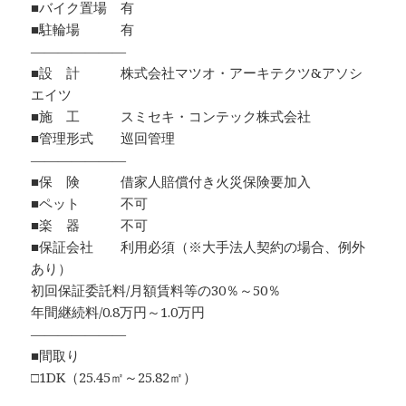
■バイク置場 有
■駐輪場 有
―――――――
■設 計 株式会社マツオ・アーキテクツ&アソシ
エイツ
■施 工 スミセキ・コンテック株式会社
■管理形式 巡回管理
―――――――
■保 険 借家人賠償付き火災保険要加入
■ペット 不可
■楽 器 不可
■保証会社 利用必須（※大手法人契約の場合、例外
あり）
初回保証委託料/月額賃料等の30％～50％
年間継続料/0.8万円～1.0万円
―――――――
■間取り
□1DK（25.45㎡～25.82㎡）