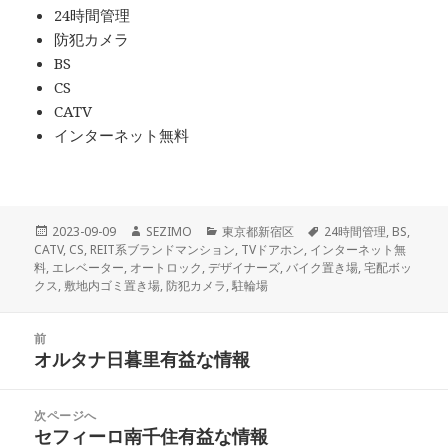
24時間管理
防犯カメラ
BS
CS
CATV
インターネット無料
投
作
カ
タ
2023-09-09
SEZIMO
東京都新宿区
24時間管理
,
BS
,
稿
成
テ
グ
CATV
,
CS
,
REIT系ブランドマンション
,
TVドアホン
,
インターネット無
日:
者
ゴ
料
,
エレベーター
,
オートロック
,
デザイナーズ
,
バイク置き場
,
宅配ボッ
リ
クス
,
敷地内ゴミ置き場
,
防犯カメラ
,
駐輪場
ー
投
前
稿
オルタナ日暮里有益な情報
前
ナ
の
ビ
投
次ページへ
ゲ
稿:
セフィーロ南千住有益な情報
次
ー