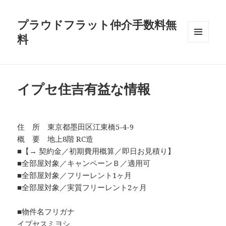
プラウドフラット仲介手数料無
料
メニュ
ーとウ
ィジェ
ット
イプセ住吉有益な情報
住 所 東京都墨田区江東橋5-4-9
概 要 地上8階 RC造
■【→ 契約金／初期費用概算／即日お見積り】
■全部屋対象／キャンペーンＢ／適用可
■全部屋対象／フリーレント1ヶ月
■全部屋対象／実質フリーレント2ヶ月
■物件名フリガナ
イプセスミヨシ