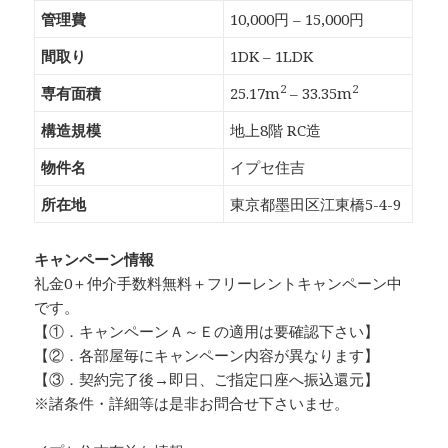
管理費
10,000円 – 15,000円
間取り
1DK – 1LDK
2
2
専有面積
25.17m
– 33.35m
構造規模
地上8階 RC造
物件名
イプセ住吉
所在地
東京都墨田区江東橋5-4-9
キャンペーン情報
礼金0
＋
仲介手数料無料
＋
フリーレント
キャンペーン中
です。
【①．キャンペーンＡ～Ｅの適用は要確認下さい】
【②．各部屋毎にキャンペーン内容が異なります】
【③．契約完了後→即日、ご指定口座へ振込還元】
※諸条件・詳細等は是非お問合せ下さいませ。