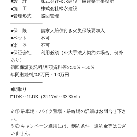
■設 計 株式会社松永建設一級建築士事務所
■施 工 株式会社松永建設
■管理形式 巡回管理
―――――――
■保 険 借家人賠償付き火災保険要加入
■ペット 不可
■楽 器 不可
■保証会社 利用必須（※大手法人契約の場合、例外
あり）
初回保証委託料/月額賃料等の30％～50％
年間継続料/0.8万円～1.0万円
―――――――
■間取り
□1DK～1LDK（25.17㎡～33.35㎡）
※① 駐車場・バイク置場・駐輪場の詳細はお問合せ下さ
い。
※② キャンペーン適用には、制約条件・違約金等はござ
いません。