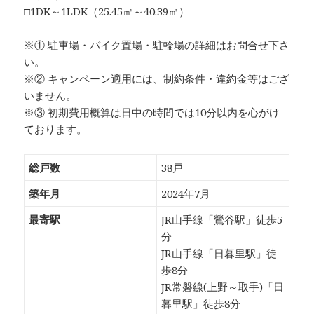
□1DK～1LDK（25.45㎡～40.39㎡）
※① 駐車場・バイク置場・駐輪場の詳細はお問合せ下さ
い。
※② キャンペーン適用には、制約条件・違約金等はござ
いません。
※③ 初期費用概算は日中の時間では10分以内を心がけ
ております。
総戸数
38戸
築年月
2024年7月
最寄駅
JR山手線「鶯谷駅」徒歩5
分
JR山手線「日暮里駅」徒
歩8分
JR常磐線(上野～取手)「日
暮里駅」徒歩8分