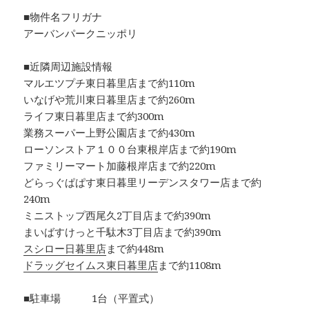
■物件名フリガナ
アーバンパークニッポリ
■近隣周辺施設情報
マルエツプチ東日暮里店まで約110m
いなげや荒川東日暮里店まで約260m
ライフ東日暮里店まで約300m
業務スーパー上野公園店まで約430m
ローソンストア１００台東根岸店まで約190m
ファミリーマート加藤根岸店まで約220m
どらっぐぱぱす東日暮里リーデンスタワー店まで約
240m
ミニストップ西尾久2丁目店まで約390m
まいばすけっと千駄木3丁目店まで約390m
スシロー日暮里店
まで約448m
ドラッグセイムス東日暮里店
まで約1108m
■駐車場 1台（平置式）