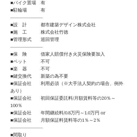
■バイク置場 有
■駐輪場 有
―――――――
■設 計 都市建築デザイン株式会社
■施 工 株式会社竹徳
■管理形式 巡回管理
―――――――
■保 険 借家人賠償付き火災保険要加入
■ペット 不可
■楽 器 不可
■鍵交換代 新築の為不要
■保証会社 利用必須（※大手法人契約の場合、例外
あり）
■保証会社 初回保証委託料/月額賃料等の20％～
100％
■保証会社 年間継続料/0.8万円～1.0万円 or
■保証会社 月額保証料賃料等の1％～2％
―――――――
■間取り