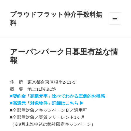
プラウドフラット仲介手数料無
料
メニュ
ーとウ
ィジェ
ット
アーバンパーク日暮里有益な情
報
住 所 東京都台東区根岸2-11-5
概 要 地上11階 RC造
■契約金「高還元率」比べてわかる圧倒的お得感
■高還元「対象物件」詳細はこちら ▶
■全部屋対象／キャンペーンＢ／適用可
■全部屋対象／実質フリーレント1ヶ月
（※9月末迄申込の弊社限定キャンペーン）