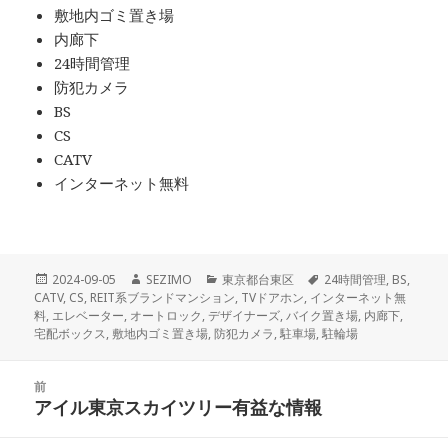
敷地内ゴミ置き場
内廊下
24時間管理
防犯カメラ
BS
CS
CATV
インターネット無料
投
作
カ
タ
2024-09-05
SEZIMO
東京都台東区
24時間管理
,
BS
,
稿
成
テ
グ
CATV
,
CS
,
REIT系ブランドマンション
,
TVドアホン
,
インターネット無
日:
者
ゴ
料
,
エレベーター
,
オートロック
,
デザイナーズ
,
バイク置き場
,
内廊下
,
リ
宅配ボックス
,
敷地内ゴミ置き場
,
防犯カメラ
,
駐車場
,
駐輪場
ー
投
前
稿
アイル東京スカイツリー有益な情報
前
ナ
の
ビ