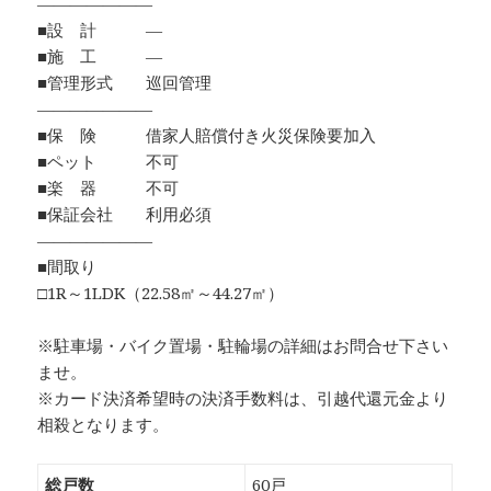
―――――――
■設 計 ―
■施 工 ―
■管理形式 巡回管理
―――――――
■保 険 借家人賠償付き火災保険要加入
■ペット 不可
■楽 器 不可
■保証会社 利用必須
―――――――
■間取り
□1R～1LDK（22.58㎡～44.27㎡）
※駐車場・バイク置場・駐輪場の詳細はお問合せ下さい
ませ。
※カード決済希望時の決済手数料は、引越代還元金より
相殺となります。
総戸数
60戸