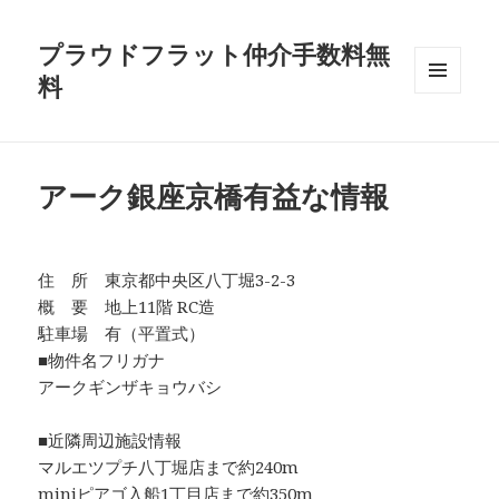
プラウドフラット仲介手数料無
料
メニュ
ーとウ
ィジェ
ット
アーク銀座京橋有益な情報
住 所 東京都中央区八丁堀3-2-3
概 要 地上11階 RC造
駐車場 有（平置式）
■物件名フリガナ
アークギンザキョウバシ
■近隣周辺施設情報
マルエツプチ八丁堀店まで約240m
miniピアゴ入船1丁目店まで約350m