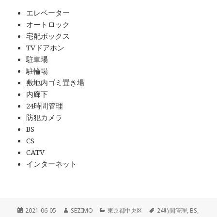
エレベーター
オートロック
宅配ボックス
TVドアホン
駐車場
駐輪場
敷地内ゴミ置き場
内廊下
24時間管理
防犯カメラ
BS
CS
CATV
インターネット
投
作
カ
タ
2021-06-05
SEZIMO
東京都中央区
24時間管理
,
BS
,