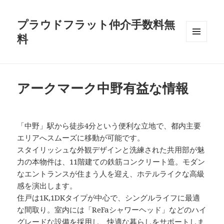
プラウドフラット仲介手数料無
料
メニュ
ーとウ
ィジェ
ット
アークマーク中野有益な情報
「中野」駅から徒歩4分という便利な立地で、都内主要
エリアへスムーズに移動が可能です。
スタイリッシュな外観デザインと洗練された共用部が魅
力の本物件は、11階建ての鉄筋コンクリート造。モダン
なエントランスが住まう人を迎え、ホテルライクな高級
感を演出します。
住戸は1K,1DKタイプが中心で、シングルライフに最適
な間取り。室内には「ReFaシャワーヘッド」などのハイ
グレードな設備を採用し、快適な暮らしをサポートしま