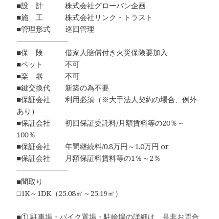
■設 計 株式会社グローバン企画
■施 工 株式会社リンク・トラスト
■管理形式 巡回管理
―――――――
■保 険 借家人賠償付き火災保険要加入
■ペット 不可
■楽 器 不可
■鍵交換代 新築の為不要
■保証会社 利用必須（※大手法人契約の場合、例外
あり）
■保証会社 初回保証委託料/月額賃料等の20％～
100％
■保証会社 年間継続料/0.8万円～1.0万円 or
■保証会社 月額保証料賃料等の1％～2％
―――――――
■間取り
□1K～1DK（25.08㎡～25.19㎡）
■① 駐車場・バイク置場・駐輪場の詳細は、是非お問合