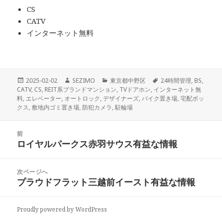
CS
CATV
インターネット無料
投
作
カ
タ
2025-02-02
SEZIMO
東京都中野区
24時間管理
,
BS
,
稿
成
テ
グ
CATV
,
CS
,
REIT系ブランドマンション
,
TVドアホン
,
インターネット無
日:
者
ゴ
料
,
エレベーター
,
オートロック
,
デザイナーズ
,
バイク置き場
,
宅配ボッ
リ
クス
,
敷地内ゴミ置き場
,
防犯カメラ
,
駐輪場
ー
投
前
稿
ロイヤルパークス赤羽サウス有益な情報
前
ナ
の
ビ
投
次ページへ
ゲ
稿:
プラウドフラット三越前イースト有益な情報
次
ー
の
シ
投
ョ
Proudly powered by WordPress
稿:
ン