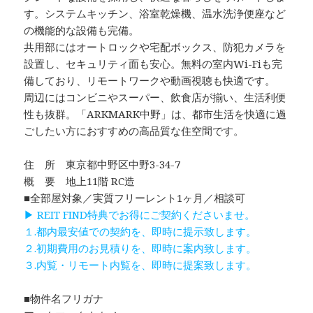
す。システムキッチン、浴室乾燥機、温水洗浄便座など
の機能的な設備も完備。
共用部にはオートロックや宅配ボックス、防犯カメラを
設置し、セキュリティ面も安心。無料の室内Wi-Fiも完
備しており、リモートワークや動画視聴も快適です。
周辺にはコンビニやスーパー、飲食店が揃い、生活利便
性も抜群。「ARKMARK中野」は、都市生活を快適に過
ごしたい方におすすめの高品質な住空間です。
住 所 東京都中野区中野3-34-7
概 要 地上11階 RC造
■全部屋対象／実質フリーレント1ヶ月／相談可
▶ REIT FIND特典でお得にご契約くださいませ。
１.都内最安値での契約を、即時に提示致します。
２.初期費用のお見積りを、即時に案内致します。
３.内覧・リモート内覧を、即時に提案致します。
■物件名フリガナ