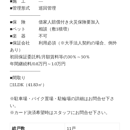
■施 工 ―
■管理形式 巡回管理
―――――――
■保 険 借家人賠償付き火災保険要加入
■ペット 相談（敷1積増）
■楽 器 不可
■保証会社 利用必須（※大手法人契約の場合、例外
あり）
初回保証委託料/月額賃料等の30％～50％
年間継続料/0.8万円～1.0万円
―――――――
■間取り
□1LDK（41.83㎡）
※駐車場・バイク置場・駐輪場の詳細はお問合せ下さ
い。
※カード決済希望時はスタッフにお問合せ下さい。
総戸数
11戸