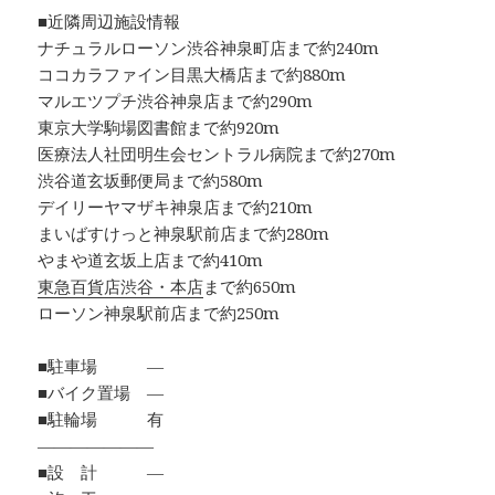
■近隣周辺施設情報
ナチュラルローソン渋谷神泉町店まで約240m
ココカラファイン目黒大橋店まで約880m
マルエツプチ渋谷神泉店まで約290m
東京大学駒場図書館まで約920m
医療法人社団明生会セントラル病院まで約270m
渋谷道玄坂郵便局まで約580m
デイリーヤマザキ神泉店まで約210m
まいばすけっと神泉駅前店まで約280m
やまや道玄坂上店まで約410m
東急百貨店渋谷・本店
まで約650m
ローソン神泉駅前店まで約250m
■駐車場 ―
■バイク置場 ―
■駐輪場 有
―――――――
■設 計 ―