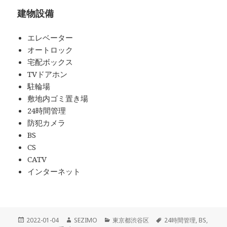
建物設備
エレベーター
オートロック
宅配ボックス
TVドアホン
駐輪場
敷地内ゴミ置き場
24時間管理
防犯カメラ
BS
CS
CATV
インターネット
投
作
カ
タ
2022-01-04
SEZIMO
東京都渋谷区
24時間管理
,
BS
,