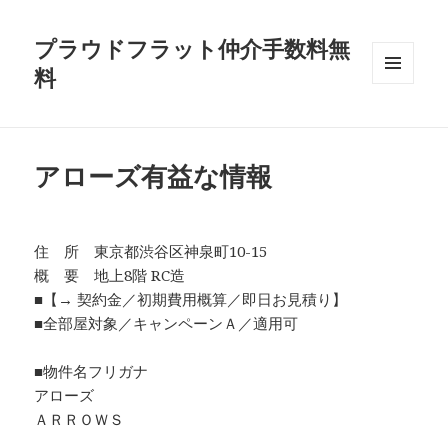
プラウドフラット仲介手数料無
料
メニュ
ーとウ
ィジェ
ット
アローズ有益な情報
住 所 東京都渋谷区神泉町10-15
概 要 地上8階 RC造
■【→ 契約金／初期費用概算／即日お見積り】
■全部屋対象／キャンペーンＡ／適用可
■物件名フリガナ
アローズ
ＡＲＲＯＷＳ