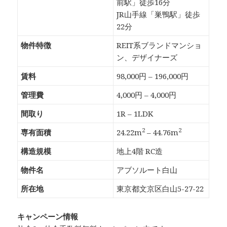
前駅」徒歩16分
JR山手線「巣鴨駅」徒歩
22分
物件特徴
REIT系ブランドマンショ
ン、デザイナーズ
賃料
98,000円 – 196,000円
管理費
4,000円 – 4,000円
間取り
1R – 1LDK
2
2
専有面積
24.22m
– 44.76m
構造規模
地上4階 RC造
物件名
アブソルート白山
所在地
東京都文京区白山5-27-22
キャンペーン情報