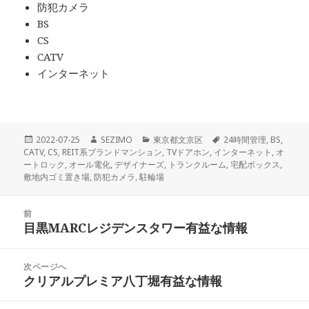
防犯カメラ
BS
CS
CATV
インターネット
投
作
カ
タ
2022-07-25
SEZIMO
東京都文京区
24時間管理
,
BS
,
稿
成
テ
グ
CATV
,
CS
,
REIT系ブランドマンション
,
TVドアホン
,
インターネット
,
オ
日:
者
ゴ
ートロック
,
オール電化
,
デザイナーズ
,
トランクルーム
,
宅配ボックス
,
リ
敷地内ゴミ置き場
,
防犯カメラ
,
駐輪場
ー
投
前
稿
目黒MARCレジデンスタワー有益な情報
前
ナ
の
ビ
投
次ページへ
ゲ
稿:
クリアルプレミア八丁堀有益な情報
次
ー
の
シ