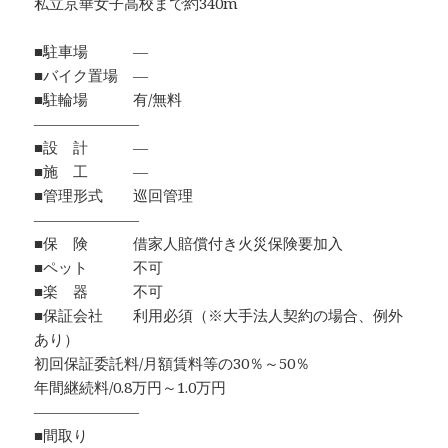
私立京華女子高校まで約340m
■駐車場 ―
■バイク置場 ―
■駐輪場 有/無料
―――――――
■設 計 ―
■施 工 ―
■管理形式 巡回管理
―――――――
■保 険 借家人賠償付き火災保険要加入
■ペット 不可
■楽 器 不可
■保証会社 利用必須（※大手法人契約の場合、例外
あり）
初回保証委託料/月額賃料等の30％～50％
年間継続料/0.8万円～1.0万円
―――――――
■間取り