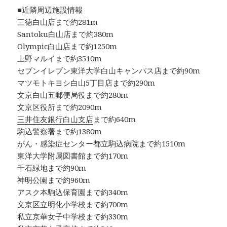
■近隣周辺施設情報
三徳白山店まで約281m
Santoku白山店まで約380m
Olympic白山店まで約1250m
上野マルイまで約3510m
セブンイレブン東洋大学白山キャンパス店まで約90m
マツモトキヨシ白山5丁目店まで約290m
文京白山五郵便局役まで約280m
文京区役所まで約2090m
三井住友銀行白山支店
まで約640m
駒込警察署まで約1380m
がん・感染症センター都立駒込病院まで約1510m
東洋大学附属図書館まで約170m
千石緑地まで約90m
神明公園まで約960m
アスク本駒込保育園まで約340m
文京区立明化小学校まで約700m
私立京華女子中学校まで約330m