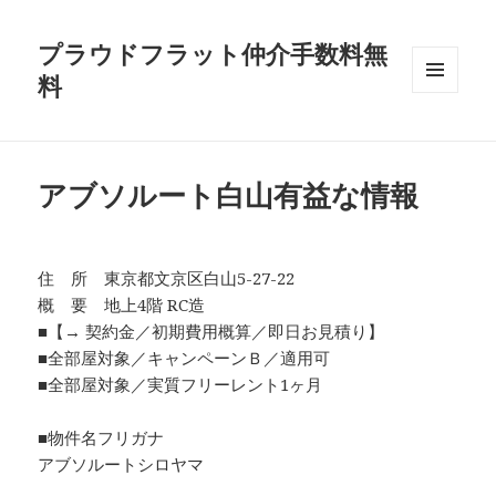
プラウドフラット仲介手数料無
料
メニュ
ーとウ
ィジェ
ット
アブソルート白山有益な情報
住 所 東京都文京区白山5-27-22
概 要 地上4階 RC造
■【→ 契約金／初期費用概算／即日お見積り】
■全部屋対象／キャンペーンＢ／適用可
■全部屋対象／実質フリーレント1ヶ月
■物件名フリガナ
アブソルートシロヤマ