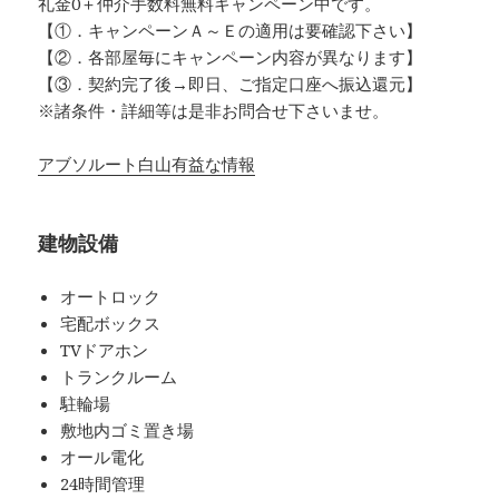
礼金0
＋
仲介手数料無料
キャンペーン中です。
【①．キャンペーンＡ～Ｅの適用は要確認下さい】
【②．各部屋毎にキャンペーン内容が異なります】
【③．契約完了後→即日、ご指定口座へ振込還元】
※諸条件・詳細等は是非お問合せ下さいませ。
アブソルート白山有益な情報
建物設備
オートロック
宅配ボックス
TVドアホン
トランクルーム
駐輪場
敷地内ゴミ置き場
オール電化
24時間管理