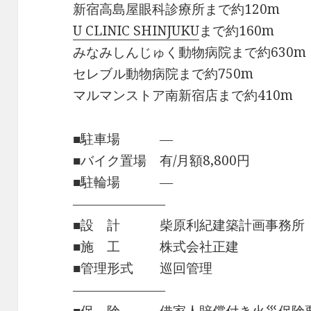
新宿高島屋眼科診療所まで約120m
U CLINIC SHINJUKU
まで約160m
みなみしんじゅく動物病院まで約630m
セレブル動物病院まで約750m
マルマンストア南新宿店まで約410m
■駐車場 ―
■バイク置場 有/月額8,800円
■駐輪場 ―
―――――――
■設 計 柴原利紀建築計画事務所
■施 工 株式会社正建
■管理形式 巡回管理
―――――――