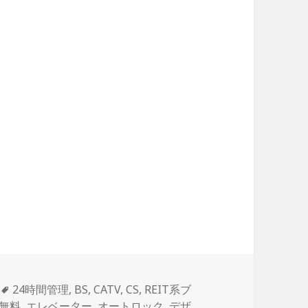
タ
24時間管理
,
BS
,
CATV
,
CS
,
REIT系ブ
グ
無料
,
エレベーター
,
オートロック
,
デザ