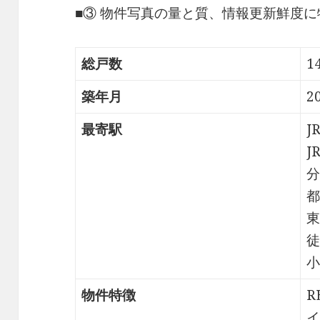
■③ 物件写真の量と質、情報更新鮮度
総戸数
1
築年月
2
最寄駅
J
J
分
都
東
徒
小
物件特徴
R
イ