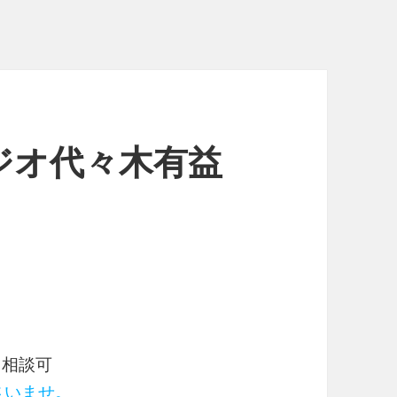
ジオ代々木有益
／相談可
ださいませ。