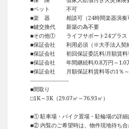
■保 険 借家人賠償付き火災保険
■ペット 不可
■楽 器 相談可（24時間楽器演奏
■鍵交換代 新築の為不要
■その他① ライフサポート24プラス 月
■保証会社 利用必須（※大手法人契
■保証会社 初回保証委託料/月額賃料等
■保証会社 年間継続料/0.8万円～1.0万
■保証会社 月額保証料賃料等の1％～
―――――――
■間取り
□1K～3K（29.07㎡～76.93㎡）
■① 駐車場・バイク置場・駐輪場の詳
■② 内覧のご希望時は、物件現地待ち