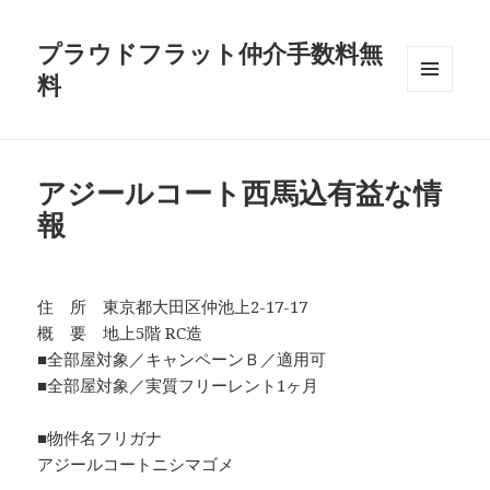
プラウドフラット仲介手数料無
料
メニュ
ーとウ
ィジェ
ット
アジールコート西馬込有益な情
報
住 所 東京都大田区仲池上2-17-17
概 要 地上5階 RC造
■全部屋対象／キャンペーンＢ／適用可
■全部屋対象／実質フリーレント1ヶ月
■物件名フリガナ
アジールコートニシマゴメ