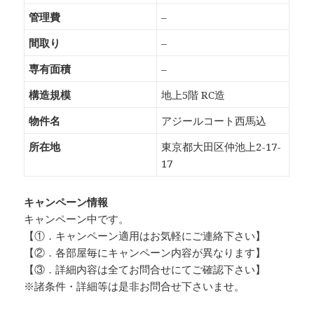
管理費
–
間取り
–
専有面積
–
構造規模
地上5階 RC造
物件名
アジールコート西馬込
所在地
東京都大田区仲池上2-17-
17
キャンペーン情報
キャンペーン中です。
【①．キャンペーン適用はお気軽にご連絡下さい】
【②．各部屋毎にキャンペーン内容が異なります】
【③．詳細内容は全てお問合せにてご確認下さい】
※諸条件・詳細等は是非お問合せ下さいませ。