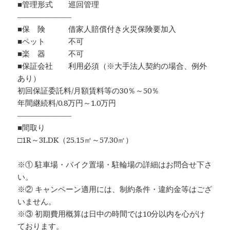
■管理形式 巡回管理
―――――――
■保 険 借家人賠償付き火災保険要加入
■ペット 不可
■楽 器 不可
■保証会社 利用必須（※大手法人契約の場合、例外
あり）
初回保証委託料/月額賃料等の30％～50％
年間継続料/0.8万円～1.0万円
―――――――
■間取り
□1R～3LDK（25.15㎡～57.30㎡）
※① 駐車場・バイク置場・駐輪場の詳細はお問合せ下さ
い。
※② キャンペーン適用には、制約条件・違約金等はござ
いません。
※③ 初期費用概算は日中の時間では10分以内を心がけ
ております。