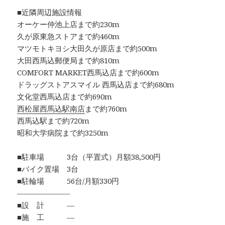
■近隣周辺施設情報
オーケー仲池上店まで約230m
久が原東急ストアまで約460m
マツモトキヨシ大田久が原店まで約500m
大田西馬込郵便局まで約810m
COMFORT MARKET西馬込店まで約600m
ドラッグストアスマイル 西馬込店まで約680m
文化堂西馬込店まで約690m
西松屋西馬込駅南店
まで約760m
西馬込駅まで約720m
昭和大学病院まで約3250m
■駐車場 3台（平置式）月額38,500円
■バイク置場 3台
■駐輪場 56台/月額330円
―――――――
■設 計 ―
■施 工 ―