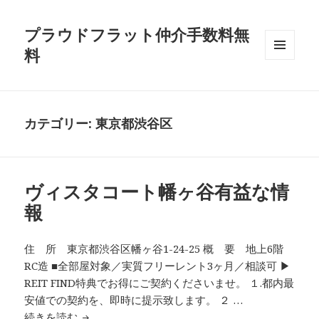
プラウドフラット仲介手数料無
料
メニュ
ーとウ
ィジェ
ット
カテゴリー:
東京都渋谷区
ヴィスタコート幡ヶ谷有益な情
報
住 所 東京都渋谷区幡ヶ谷1-24-25 概 要 地上6階
RC造 ■全部屋対象／実質フリーレント3ヶ月／相談可 ▶
REIT FIND特典でお得にご契約くださいませ。 １.都内最
安値での契約を、即時に提示致します。 ２ …
ヴィスタコート幡ヶ谷有益な情報
続きを読む