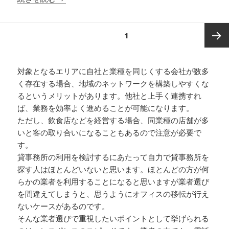
投
ページ
1
稿
の
次ペー
ペ
対象となるエリアに自社と業種を同じくする会社が数多
ー
く存在する場合、地域のネットワークを構築しやすくな
ジ
ジ
るというメリットがあります。他社と上手く連携すれ
送
ば、業務を効率よく進めることが可能になります。
り
ただし、飲食店などを経営する場合、同業種の店舗が多
いと客の取り合いになることもあるので注意が必要で
す。
貸事務所の利用を検討するにあたって自力で貸事務所を
探す人はほとんどいないと思います。ほとんどの方が何
らかの業者を利用することになると思いますが業者選び
を間違えてしまうと、思うようにオフィスの移転が行え
ないケースがあるのです。
そんな業者選びで重視したいポイントとして挙げられる